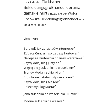
Türkischer
t shirt kleider
ubrania
Bekleidungsgroßhandel
damskie hurt
Wólka
vintage kleider
Kosowska Bekleidungsgroßhandel
zara
kleid
zara kleider
View more
Sprawdź
Jak zarabiać w internecie
Zobacz
Centrum sprzedaży hurtowej
Najlepsza
Hurtownia odzieży Warszawa
Czytaj dalej
Blog Justy en
Więcej
Blog sukienki na wesele en
Trendy
Moda i sukienki en
Popularne ostatnio
stylomierz en
Czytaj dalej
Blog Magda
Polecamy
Blog Marta
Jaka
sukienka na wesele dla 50 latki
?
Modne
sukienki na wesele