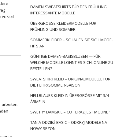
ndere
DAMEN-SWEATSHIRTS FÜR DEN FRÜHLING:
weg
INTERESSANTE MODELLE
zu viel
ÜBERGROSSE KLEIDERMODELLE FÜR F
RÜHLING UND SOMMER
SOMMERKLEIDER – SCHAUEN SIE SICH MODE-
HITS AN
GÜNTIGE DAMEN-BASISBLUSEN — FÜR
WELCHE MODELLE LOHNT ES SICH, ONLINE ZU
BESTELLEN?
SWEATSHIRTKLEID – ORIGINALMODELLE FÜR
DIE FÜHR/SOMMER-SAISON
HELLBLAUES KLEID IN ÜBERGRÖSSE MIT 3/4 Ä
RMELN
 arbeiten.
unden
SWETRY DAMSKIE – CO TERAZ JEST MODNE?
TANIA ODZIEŻ BASIC – ODKRYJ MODELE NA
NOWY SEZON
namente