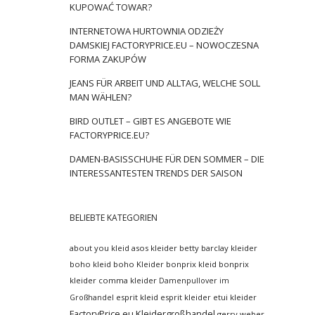
KUPOWAĆ TOWAR?
INTERNETOWA HURTOWNIA ODZIEŻY
DAMSKIEJ FACTORYPRICE.EU – NOWOCZESNA
FORMA ZAKUPÓW
JEANS FÜR ARBEIT UND ALLTAG, WELCHE SOLL
MAN WÄHLEN?
BIRD OUTLET – GIBT ES ANGEBOTE WIE
FACTORYPRICE.EU?
DAMEN-BASISSCHUHE FÜR DEN SOMMER – DIE
INTERESSANTESTEN TRENDS DER SAISON
BELIEBTE KATEGORIEN
about you kleid
asos kleider
betty barclay kleider
boho kleid
boho Kleider
bonprix kleid
bonprix
kleider
comma kleider
Damenpullover im
esprit kleid
esprit kleider
etui kleider
Großhandel
FactoryPrice.eu Kleidergroßhandel
gerry weber