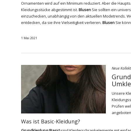
Ornamenten wird auf ein Minimum reduziert. Aber die Hauptsac
Kleidungsstücke abgestimmt ist.
Blusen
Sie sollten ein univer
einzuchecken, unabhängig von den aktuellen Modetrends. Wel
entdecken, da sie ihre Vielseitigkeit verlieren.
Blusen
Sie kön
1 Mai 2021
Neue Kollek
Grund
Umkle
Unsere Kle
Kleidungss
Prüfen
we
angeboten
Was ist Basic-Kleidung?
Grundkleidung (
Basic
)
sind Kleiderschrankelemente mit einf