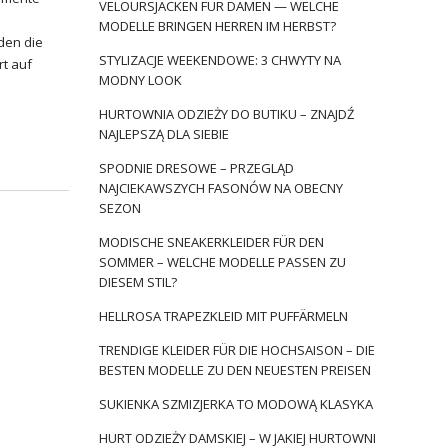
VELOURSJACKEN FÜR DAMEN — WELCHE
MODELLE BRINGEN HERREN IM HERBST?
den die
STYLIZACJE WEEKENDOWE: 3 CHWYTY NA
rt auf
MODNY LOOK
HURTOWNIA ODZIEŻY DO BUTIKU – ZNAJDŹ
NAJLEPSZĄ DLA SIEBIE
SPODNIE DRESOWE – PRZEGLĄD
NAJCIEKAWSZYCH FASONÓW NA OBECNY
SEZON
MODISCHE SNEAKERKLEIDER FÜR DEN
SOMMER – WELCHE MODELLE PASSEN ZU
DIESEM STIL?
HELLROSA TRAPEZKLEID MIT PUFFÄRMELN
TRENDIGE KLEIDER FÜR DIE HOCHSAISON – DIE
BESTEN MODELLE ZU DEN NEUESTEN PREISEN
SUKIENKA SZMIZJERKA TO MODOWĄ KLASYKA
HURT ODZIEŻY DAMSKIEJ – W JAKIEJ HURTOWNI