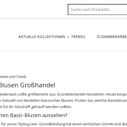
AKTUELLE KOLLEKTIONEN — TRENDS
ZUSAMMENARBEI
tionen und Trends
 Blusen Großhandel
eideraum sollte größtenteils aus Grundelementen bestehen. Heute besp
ne Vielzahl von Modellen klassischer Blusen. Prüfen Sie, welche Basisbluse
el
für Ihr Geschäft gekauft werden sollten.
lten Basic-Blusen aussehen?
 für unser Styling sein. Grundkleidung hat einen einfachen Schnitt und d