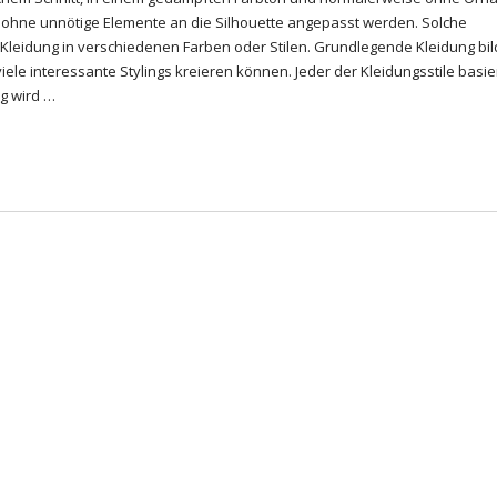
te ohne unnötige Elemente an die Silhouette angepasst werden. Solche
u Kleidung in verschiedenen Farben oder Stilen. Grundlegende Kleidung bil
le interessante Stylings kreieren können. Jeder der Kleidungsstile basie
ng wird …