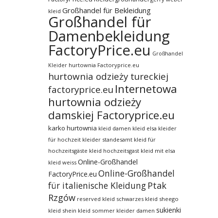
Großhandel für Bekleidung
kleid
Großhandel für
Damenbekleidung
FactoryPrice.eu
Großhandel
hurtownia Factoryprice.eu
Kleider
hurtownia odzieży tureckiej
Internetowa
factoryprice.eu
hurtownia odzieży
damskiej Factoryprice.eu
karko hurtownia
kleid damen
kleid elsa
kleider
für hochzeit
kleider standesamt
kleid für
hochzeitsgäste
kleid hochzeitsgast
kleid mit elsa
Online-Großhandel
kleid weiss
Online-Großhandel
FactoryPrice.eu
für italienische Kleidung
Ptak
Rzgów
reserved kleid
schwarzes kleid
sheego
sukienki
kleid
shein kleid
sommer kleider damen