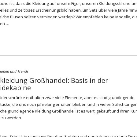
he ist, dass die Kleidung auf unsere Figur, unseren Kleidungsstil und a
selles und zeitloses Erscheinungsbild haben, um Sets über viele Jahre hin
che Blusen sollten vermieden werden? Wir empfehlen keine Modelle, die 
nen …
tionen und Trends
kleidung Großhandel: Basis in der
idekabine
iderschränke enthalten zwar viele Elemente, aber es sind grundlegende
tücke, die uns noch jahrelang erhalten bleiben und in vielen Stilrichtungen
lche
grundlegende Kleidung
Großhandel
ist es wert, gekauft und ihren K
 zu werden.
achem Schnitt, in einem gedämpften Farbton und normalerweise ohne Or