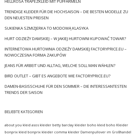
HELLROSA TRAPEZKLEID MIT PUFFÄRMELN
TRENDIGE KLEIDER FÜR DIE HOCHSAISON – DIE BESTEN MODELLE ZU
DEN NEUESTEN PREISEN
SUKIENKA SZMIZJERKA TO MODOWĄ KLASYKA
HURT ODZIEŻY DAMSKIEJ – W JAKIEJ HURTOWNI KUPOWAĆ TOWAR?
INTERNETOWA HURTOWNIA ODZIEŻY DAMSKIEJ FACTORYPRICE.EU –
NOWOCZESNA FORMA ZAKUPÓW
JEANS FÜR ARBEIT UND ALLTAG, WELCHE SOLL MAN WÄHLEN?
BIRD OUTLET – GIBT ES ANGEBOTE WIE FACTORYPRICE.EU?
DAMEN-BASISSCHUHE FÜR DEN SOMMER – DIE INTERESSANTESTEN
TRENDS DER SAISON
BELIEBTE KATEGORIEN
about you kleid
asos kleider
betty barclay kleider
boho kleid
boho Kleider
bonprix kleid
bonprix kleider
comma kleider
Damenpullover im Großhandel