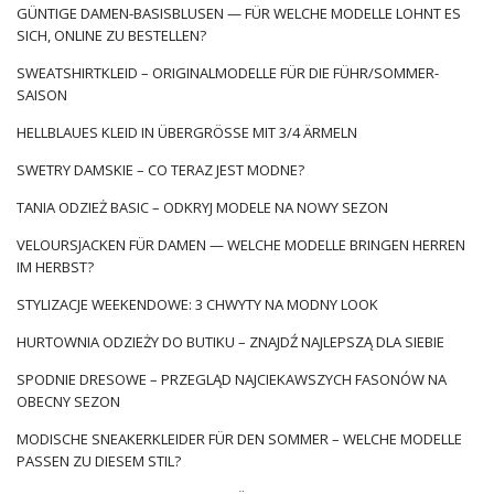
GÜNTIGE DAMEN-BASISBLUSEN — FÜR WELCHE MODELLE LOHNT ES
SICH, ONLINE ZU BESTELLEN?
SWEATSHIRTKLEID – ORIGINALMODELLE FÜR DIE FÜHR/SOMMER-
SAISON
HELLBLAUES KLEID IN ÜBERGRÖSSE MIT 3/4 ÄRMELN
SWETRY DAMSKIE – CO TERAZ JEST MODNE?
TANIA ODZIEŻ BASIC – ODKRYJ MODELE NA NOWY SEZON
VELOURSJACKEN FÜR DAMEN — WELCHE MODELLE BRINGEN HERREN
IM HERBST?
STYLIZACJE WEEKENDOWE: 3 CHWYTY NA MODNY LOOK
HURTOWNIA ODZIEŻY DO BUTIKU – ZNAJDŹ NAJLEPSZĄ DLA SIEBIE
SPODNIE DRESOWE – PRZEGLĄD NAJCIEKAWSZYCH FASONÓW NA
OBECNY SEZON
MODISCHE SNEAKERKLEIDER FÜR DEN SOMMER – WELCHE MODELLE
PASSEN ZU DIESEM STIL?