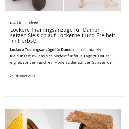
Das Set
~
Moda
Lockere Trainingsanzüge für Damen –
setzen Sie sich auf Lockerheit und Freiheit
im Herbst!
Lockere Trainingsanzüge für Damen
ist nicht nur ein
Kleidungsstück, das sich perfekt für faule Tage zu Hause
eignet, sondern auch ein Modehit, der auf den Straßen der
Stadt immer beliebter wird. Diese bequemen und gleichzeitig
stylischen Hosen sind zur Wahl der Frauen für einen Tag und
24 Oktober 2023
sorgen für lässige und gleichzeitig modische Kombinationen.
Wir werden im aktuellen Text genauer gekleidet, wir werden
uns mit den Phänomenen der Schließfächer und der
Ausbildungsmöglichkeiten für Frauen befassen. Sie erfahren,
wie sie zu verschiedenen Anlässen tragen, welche Trends in
der Sweatshirt-Mode liegen und warum es sich lohnt, sie in
Ihre Garderobe aufzunehmen, um einen einzigartigen,
bequemen Stil zu kreieren. Bereit für den Dapher? Fühlt du