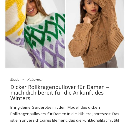
dich frei zu lesen.
Mädchen lieben lockere Training
Sanzüge für
…
Moda
~
Pullovern
Dicker Rollkragenpullover für Damen –
mach dich bereit für die Ankunft des
Winters!
Bring deine Garderobe mit dem Modell des dicken
Rollkragenpullovers für Damen in die kühlere Jahreszeit. Das
ist ein unverzichtbares Element, das die Funktionalität mit Stil
verbindet.
Thick
Golf
für Damen
ist nicht nur eine warme