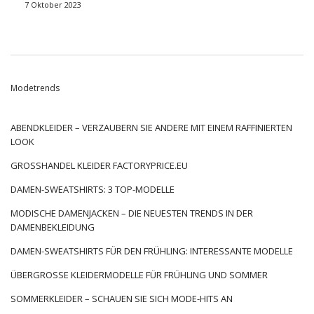
Ergänzung der Herbstwardrobe, sondern auch Ausdruck
7 Oktober 2023
kreativer Freiheit bei der Kreation modischer Kompositionen!
Dank seiner Vielseitigkeit und Bequemlichkeit ist es eine
hervorragende Basis, um sowohl lässige als auch elegante
Looks zu kreieren. Entdecken Sie, wie dieser klassische
warme Pullover für den Winter Ihren Herbstlook verleihen
Modetrends
kann.
Woher kommt der
ABENDKLEIDER – VERZAUBERN SIE ANDERE MIT EINEM RAFFINIERTEN
Rollkragenpullover für dicke
LOOK
Frauen? Entdecke die Geschichte
GROSSHANDEL KLEIDER FACTORYPRICE.EU
des Pullovers
DAMEN-SWEATSHIRTS: 3 TOP-MODELLE
Ich frage mich, woher es kam
Fetter Rollkragenpullover für
MODISCHE DAMENJACKEN – DIE NEUESTEN TRENDS IN DER
Damen
? Gestrickter Rollkragenpullover aus echter Wolle,
DAMENBEKLEIDUNG
bekannt für ihre außergewöhnliche Wärme, haben eine lange
DAMEN-SWEATSHIRTS FÜR DEN FRÜHLING: INTERESSANTE MODELLE
und interessante Geschichte. Die …
ÜBERGROSSE KLEIDERMODELLE FÜR FRÜHLING UND SOMMER
SOMMERKLEIDER – SCHAUEN SIE SICH MODE-HITS AN