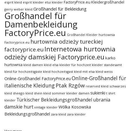
FactoryPrice.eu Kleidergroßhandel
esprit kleid
esprit kleider
etui kleider
Großhandel für Bekleidung
gerry weber kleid
Großhandel für
Damenbekleidung
FactoryPrice.eu
hurtownia
Großhandel Kleider
hurtownia odzieży tureckiej
Factoryprice.eu
Internetowa hurtownia
factoryprice.eu
odzieży damskiej Factoryprice.eu
karko
hurtownia
kleid damen
kleid elsa
kleider für hochzeit
kleider standesamt
kleid für hochzeitsgäste
kleid hochzeitsgast
kleid mit elsa
kleid weiss
Online-Großhandel für
Online-Großhandel FactoryPrice.eu
italienische Kleidung
Ptak Rzgów
reserved kleid
schwarzes
sukienki
kleid
sheego kleid
shein kleid
sommer kleider damen
t shirt
ubrania
Türkischer Bekleidungsgroßhandel
kleider
damskie hurt
Wólka Kosowska
vintage kleider
Bekleidungsgroßhandel
zara kleid
zara kleider