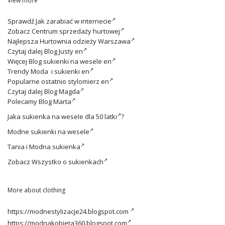
View more
Sprawdź
Jak zarabiać w internecie
Zobacz
Centrum sprzedaży hurtowej
Najlepsza
Hurtownia odzieży Warszawa
Czytaj dalej
Blog Justy en
Więcej
Blog sukienki na wesele en
Trendy
Moda i sukienki en
Popularne ostatnio
stylomierz en
Czytaj dalej
Blog Magda
Polecamy
Blog Marta
Jaka
sukienka na wesele dla 50 latki
?
Modne
sukienki na wesele
Tania i
Modna sukienka
Zobacz
Wszystko o sukienkach
More about clothing
https://modnestylizacje24.blogspot.com
https://modnakobieta360.blogspot.com