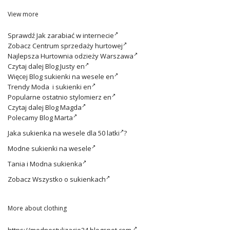
View more
Sprawdź
Jak zarabiać w internecie
Zobacz
Centrum sprzedaży hurtowej
Najlepsza
Hurtownia odzieży Warszawa
Czytaj dalej
Blog Justy en
Więcej
Blog sukienki na wesele en
Trendy
Moda i sukienki en
Popularne ostatnio
stylomierz en
Czytaj dalej
Blog Magda
Polecamy
Blog Marta
Jaka
sukienka na wesele dla 50 latki
?
Modne
sukienki na wesele
Tania i
Modna sukienka
Zobacz
Wszystko o sukienkach
More about clothing
https://modnestylizacje24.blogspot.com