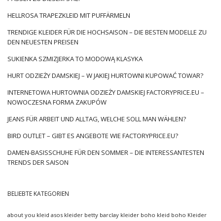
HELLROSA TRAPEZKLEID MIT PUFFÄRMELN
TRENDIGE KLEIDER FÜR DIE HOCHSAISON – DIE BESTEN MODELLE ZU
DEN NEUESTEN PREISEN
SUKIENKA SZMIZJERKA TO MODOWĄ KLASYKA
HURT ODZIEŻY DAMSKIEJ – W JAKIEJ HURTOWNI KUPOWAĆ TOWAR?
INTERNETOWA HURTOWNIA ODZIEŻY DAMSKIEJ FACTORYPRICE.EU –
NOWOCZESNA FORMA ZAKUPÓW
JEANS FÜR ARBEIT UND ALLTAG, WELCHE SOLL MAN WÄHLEN?
BIRD OUTLET – GIBT ES ANGEBOTE WIE FACTORYPRICE.EU?
DAMEN-BASISSCHUHE FÜR DEN SOMMER – DIE INTERESSANTESTEN
TRENDS DER SAISON
BELIEBTE KATEGORIEN
about you kleid
asos kleider
betty barclay kleider
boho kleid
boho Kleider