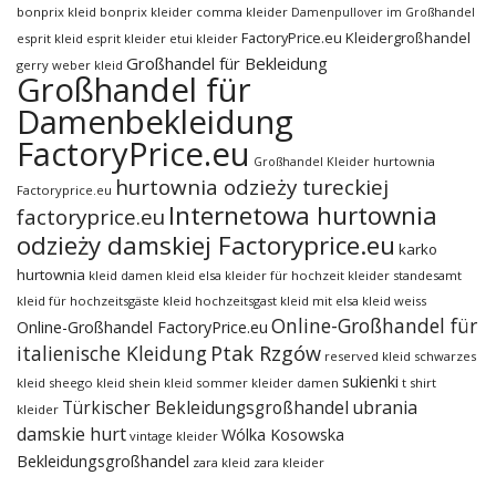
bonprix kleid
bonprix kleider
comma kleider
Damenpullover im Großhandel
FactoryPrice.eu Kleidergroßhandel
esprit kleid
esprit kleider
etui kleider
Großhandel für Bekleidung
gerry weber kleid
Großhandel für
Damenbekleidung
FactoryPrice.eu
hurtownia
Großhandel Kleider
hurtownia odzieży tureckiej
Factoryprice.eu
Internetowa hurtownia
factoryprice.eu
odzieży damskiej Factoryprice.eu
karko
hurtownia
kleid damen
kleid elsa
kleider für hochzeit
kleider standesamt
kleid für hochzeitsgäste
kleid hochzeitsgast
kleid mit elsa
kleid weiss
Online-Großhandel für
Online-Großhandel FactoryPrice.eu
italienische Kleidung
Ptak Rzgów
reserved kleid
schwarzes
sukienki
kleid
sheego kleid
shein kleid
sommer kleider damen
t shirt
ubrania
Türkischer Bekleidungsgroßhandel
kleider
damskie hurt
Wólka Kosowska
vintage kleider
Bekleidungsgroßhandel
zara kleid
zara kleider