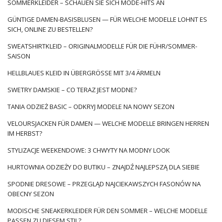
SOMMERKLEIDER – SCHAUEN SIE SICH MODE-HITS AN
GÜNTIGE DAMEN-BASISBLUSEN — FÜR WELCHE MODELLE LOHNT ES
SICH, ONLINE ZU BESTELLEN?
SWEATSHIRTKLEID – ORIGINALMODELLE FÜR DIE FÜHR/SOMMER-
SAISON
HELLBLAUES KLEID IN ÜBERGRÖSSE MIT 3/4 ÄRMELN
SWETRY DAMSKIE – CO TERAZ JEST MODNE?
TANIA ODZIEŻ BASIC – ODKRYJ MODELE NA NOWY SEZON
VELOURSJACKEN FÜR DAMEN — WELCHE MODELLE BRINGEN HERREN
IM HERBST?
STYLIZACJE WEEKENDOWE: 3 CHWYTY NA MODNY LOOK
HURTOWNIA ODZIEŻY DO BUTIKU – ZNAJDŹ NAJLEPSZĄ DLA SIEBIE
SPODNIE DRESOWE – PRZEGLĄD NAJCIEKAWSZYCH FASONÓW NA
OBECNY SEZON
MODISCHE SNEAKERKLEIDER FÜR DEN SOMMER – WELCHE MODELLE
PASSEN ZU DIESEM STIL?