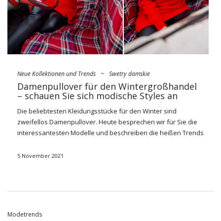
Neue Kollektionen und Trends
~
Swetry damskie
Damenpullover für den Wintergroßhandel
– schauen Sie sich modische Styles an
Die beliebtesten Kleidungsstücke für den Winter sind
zweifellos Damenpullover. Heute besprechen wir für Sie die
interessantesten Modelle und beschreiben die heißen Trends
dieses Kleidungsstücks. Machen Sie sich mit unserem
neuesten Eintrag vertraut und kaufen Sie
modische
5 November 2021
Damenpullover für den Wintergroßhandel
zu seinem Laden.
Die beliebtesten Pullover-Schnitte
von Großhändlern
Modetrends
Wenn Sie sich für modische Pullover aus dem Großhandel