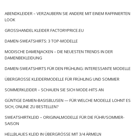
entscheiden, lohnt es sich immer, mit einem Schnitt zu
beginnen. Wir können zwischen der Erntelänge (kurzer
ABENDKLEIDER – VERZAUBERN SIE ANDERE MIT EINEM RAFFINIERTEN
Pullover reicht bis zum Nabel), Standard bis zur Hüftlinie, bis
LOOK
zur Mitte des Oberschenkels, lang bis zum Knie oder der
GROSSHANDEL KLEIDER FACTORYPRICE.EU
Länge des Maxi bis zu den Knöcheln wählen. Lange Modelle
werden oft in der Taille mit einem Riemen gebunden.
DAMEN-SWEATSHIRTS: 3 TOP-MODELLE
Damenpullover können klassisch oder asymmetrisch
geschnitten sein (seitlich länger …
MODISCHE DAMENJACKEN – DIE NEUESTEN TRENDS IN DER
DAMENBEKLEIDUNG
DAMEN-SWEATSHIRTS FÜR DEN FRÜHLING: INTERESSANTE MODELLE
ÜBERGROSSE KLEIDERMODELLE FÜR FRÜHLING UND SOMMER
SOMMERKLEIDER – SCHAUEN SIE SICH MODE-HITS AN
GÜNTIGE DAMEN-BASISBLUSEN — FÜR WELCHE MODELLE LOHNT ES
SICH, ONLINE ZU BESTELLEN?
SWEATSHIRTKLEID – ORIGINALMODELLE FÜR DIE FÜHR/SOMMER-
SAISON
HELLBLAUES KLEID IN ÜBERGRÖSSE MIT 3/4 ÄRMELN