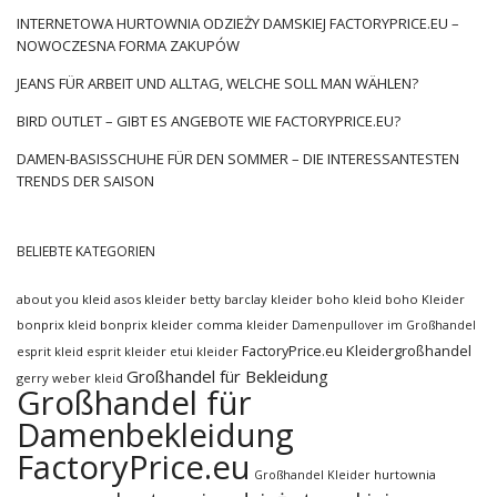
INTERNETOWA HURTOWNIA ODZIEŻY DAMSKIEJ FACTORYPRICE.EU –
NOWOCZESNA FORMA ZAKUPÓW
JEANS FÜR ARBEIT UND ALLTAG, WELCHE SOLL MAN WÄHLEN?
BIRD OUTLET – GIBT ES ANGEBOTE WIE FACTORYPRICE.EU?
DAMEN-BASISSCHUHE FÜR DEN SOMMER – DIE INTERESSANTESTEN
TRENDS DER SAISON
BELIEBTE KATEGORIEN
about you kleid
asos kleider
betty barclay kleider
boho kleid
boho Kleider
bonprix kleid
bonprix kleider
comma kleider
Damenpullover im Großhandel
FactoryPrice.eu Kleidergroßhandel
esprit kleid
esprit kleider
etui kleider
Großhandel für Bekleidung
gerry weber kleid
Großhandel für
Damenbekleidung
FactoryPrice.eu
hurtownia
Großhandel Kleider