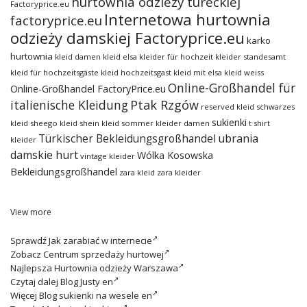
hurtownia odzieży tureckiej
Factoryprice.eu
Internetowa hurtownia
factoryprice.eu
odzieży damskiej Factoryprice.eu
karko
hurtownia
kleid damen
kleid elsa
kleider für hochzeit
kleider standesamt
kleid für hochzeitsgäste
kleid hochzeitsgast
kleid mit elsa
kleid weiss
Online-Großhandel für
Online-Großhandel FactoryPrice.eu
italienische Kleidung
Ptak Rzgów
reserved kleid
schwarzes
sukienki
kleid
sheego kleid
shein kleid
sommer kleider damen
t shirt
ubrania
Türkischer Bekleidungsgroßhandel
kleider
damskie hurt
Wólka Kosowska
vintage kleider
Bekleidungsgroßhandel
zara kleid
zara kleider
View more
Sprawdź
Jak zarabiać w internecie
Zobacz
Centrum sprzedaży hurtowej
Najlepsza
Hurtownia odzieży Warszawa
Czytaj dalej
Blog Justy en
Więcej
Blog sukienki na wesele en