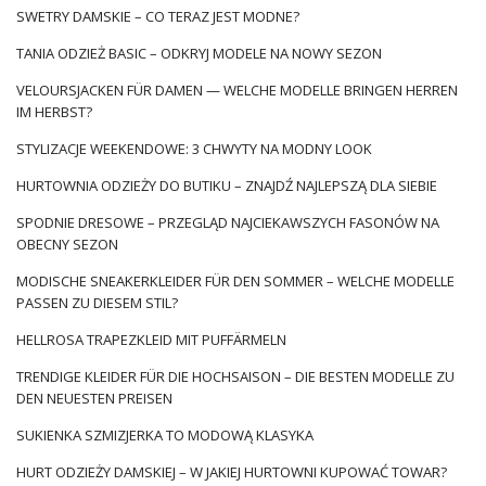
SWETRY DAMSKIE – CO TERAZ JEST MODNE?
TANIA ODZIEŻ BASIC – ODKRYJ MODELE NA NOWY SEZON
VELOURSJACKEN FÜR DAMEN — WELCHE MODELLE BRINGEN HERREN
IM HERBST?
STYLIZACJE WEEKENDOWE: 3 CHWYTY NA MODNY LOOK
HURTOWNIA ODZIEŻY DO BUTIKU – ZNAJDŹ NAJLEPSZĄ DLA SIEBIE
SPODNIE DRESOWE – PRZEGLĄD NAJCIEKAWSZYCH FASONÓW NA
OBECNY SEZON
MODISCHE SNEAKERKLEIDER FÜR DEN SOMMER – WELCHE MODELLE
PASSEN ZU DIESEM STIL?
HELLROSA TRAPEZKLEID MIT PUFFÄRMELN
TRENDIGE KLEIDER FÜR DIE HOCHSAISON – DIE BESTEN MODELLE ZU
DEN NEUESTEN PREISEN
SUKIENKA SZMIZJERKA TO MODOWĄ KLASYKA
HURT ODZIEŻY DAMSKIEJ – W JAKIEJ HURTOWNI KUPOWAĆ TOWAR?