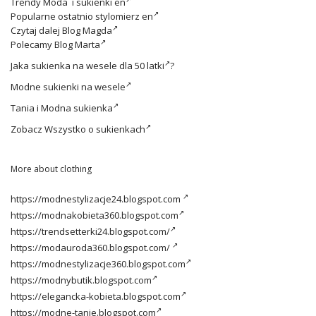
Trendy
Moda i sukienki en
Popularne ostatnio
stylomierz en
Czytaj dalej
Blog Magda
Polecamy
Blog Marta
Jaka
sukienka na wesele dla 50 latki
?
Modne
sukienki na wesele
Tania i
Modna sukienka
Zobacz
Wszystko o sukienkach
More about clothing
https://modnestylizacje24.blogspot.com
https://modnakobieta360.blogspot.com
https://trendsetterki24.blogspot.com/
https://modauroda360.blogspot.com/
https://modnestylizacje360.blogspot.com
https://modnybutik.blogspot.com
https://elegancka-kobieta.blogspot.com
https://modne-tanie.blogspot.com