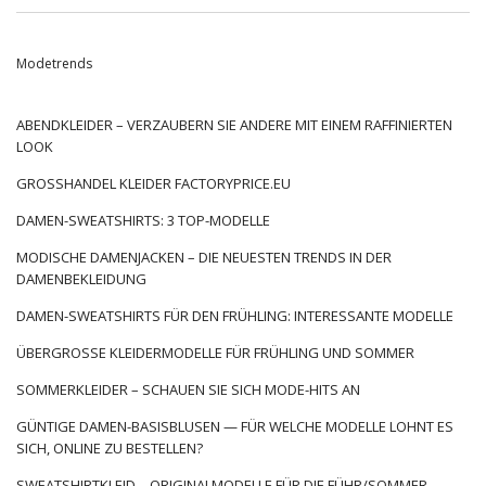
wir sofort zu uns Daunenmodelle. Dies sind die vielseitigsten
Modelle, die seit vielen Jahren in Mode sind. Wir
Modetrends
konzentrieren uns hauptsächlich auf sie, weil sie thermischen
Komfort bieten. Die meisten Modelle haben auch einen
geraden Schnitt und passen perfekt in eine Vielzahl von
ABENDKLEIDER – VERZAUBERN SIE ANDERE MIT EINEM RAFFINIERTEN
Stylings. Die markanten Elemente sind Kragen, Kragen,
LOOK
Kapuzen und große, geräumige Taschen – dank dieser
GROSSHANDEL KLEIDER FACTORYPRICE.EU
Elemente
Daunenjacken für Frauen für den Winter
sind sehr
…
DAMEN-SWEATSHIRTS: 3 TOP-MODELLE
MODISCHE DAMENJACKEN – DIE NEUESTEN TRENDS IN DER
DAMENBEKLEIDUNG
DAMEN-SWEATSHIRTS FÜR DEN FRÜHLING: INTERESSANTE MODELLE
ÜBERGROSSE KLEIDERMODELLE FÜR FRÜHLING UND SOMMER
SOMMERKLEIDER – SCHAUEN SIE SICH MODE-HITS AN
GÜNTIGE DAMEN-BASISBLUSEN — FÜR WELCHE MODELLE LOHNT ES
SICH, ONLINE ZU BESTELLEN?
SWEATSHIRTKLEID – ORIGINALMODELLE FÜR DIE FÜHR/SOMMER-