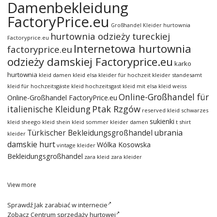
Damenbekleidung
FactoryPrice.eu
hurtownia
Großhandel Kleider
hurtownia odzieży tureckiej
Factoryprice.eu
Internetowa hurtownia
factoryprice.eu
odzieży damskiej Factoryprice.eu
karko
hurtownia
kleid damen
kleid elsa
kleider für hochzeit
kleider standesamt
kleid für hochzeitsgäste
kleid hochzeitsgast
kleid mit elsa
kleid weiss
Online-Großhandel für
Online-Großhandel FactoryPrice.eu
italienische Kleidung
Ptak Rzgów
reserved kleid
schwarzes
sukienki
kleid
sheego kleid
shein kleid
sommer kleider damen
t shirt
ubrania
Türkischer Bekleidungsgroßhandel
kleider
damskie hurt
Wólka Kosowska
vintage kleider
Bekleidungsgroßhandel
zara kleid
zara kleider
View more
Sprawdź
Jak zarabiać w internecie
Zobacz
Centrum sprzedaży hurtowej