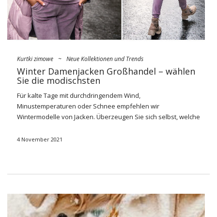
Kurtki zimowe
~
Neue Kollektionen und Trends
Winter Damenjacken Großhandel – wählen
Sie die modischsten
Für kalte Tage mit durchdringendem Wind,
Minustemperaturen oder Schnee empfehlen wir
Wintermodelle von Jacken. Überzeugen Sie sich selbst, welche
Modelle gut zu den aktuellen Trends der Damenmode
passen. Machen Sie sich mit dem Angebot unseres
4 November 2021
FactoryPrice.eu Großhändlers vertraut und kaufen Sie es in
Ihrem Geschäft
modische
Winterjacken für Damen
Großhandel
.
Die angesagtesten Trends von
Großhändlern
Welche Winterjacken für Damen sind am angesagtesten?