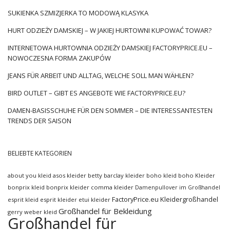
SUKIENKA SZMIZJERKA TO MODOWĄ KLASYKA
HURT ODZIEŻY DAMSKIEJ – W JAKIEJ HURTOWNI KUPOWAĆ TOWAR?
INTERNETOWA HURTOWNIA ODZIEŻY DAMSKIEJ FACTORYPRICE.EU –
NOWOCZESNA FORMA ZAKUPÓW
JEANS FÜR ARBEIT UND ALLTAG, WELCHE SOLL MAN WÄHLEN?
BIRD OUTLET – GIBT ES ANGEBOTE WIE FACTORYPRICE.EU?
DAMEN-BASISSCHUHE FÜR DEN SOMMER – DIE INTERESSANTESTEN
TRENDS DER SAISON
BELIEBTE KATEGORIEN
about you kleid
asos kleider
betty barclay kleider
boho kleid
boho Kleider
bonprix kleid
bonprix kleider
comma kleider
Damenpullover im Großhandel
FactoryPrice.eu Kleidergroßhandel
esprit kleid
esprit kleider
etui kleider
Großhandel für Bekleidung
gerry weber kleid
Großhandel für