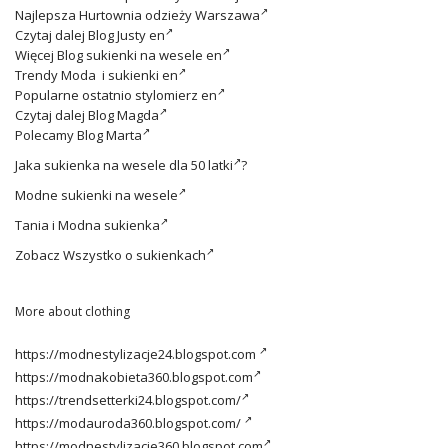
Najlepsza
Hurtownia odzieży Warszawa
Czytaj dalej
Blog Justy en
Więcej
Blog sukienki na wesele en
Trendy
Moda i sukienki en
Popularne ostatnio
stylomierz en
Czytaj dalej
Blog Magda
Polecamy
Blog Marta
Jaka
sukienka na wesele dla 50 latki
?
Modne
sukienki na wesele
Tania i
Modna sukienka
Zobacz
Wszystko o sukienkach
More about clothing
https://modnestylizacje24.blogspot.com
https://modnakobieta360.blogspot.com
https://trendsetterki24.blogspot.com/
https://modauroda360.blogspot.com/
https://modnestylizacje360.blogspot.com