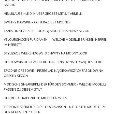
SAISON
HELLBLAUES KLEID IN ÜBERGRÖSSE MIT 3/4 ÄRMELN
SWETRY DAMSKIE – CO TERAZ JEST MODNE?
TANIA ODZIEŻ BASIC – ODKRYJ MODELE NA NOWY SEZON
VELOURSJACKEN FÜR DAMEN — WELCHE MODELLE BRINGEN HERREN
IM HERBST?
STYLIZACJE WEEKENDOWE: 3 CHWYTY NA MODNY LOOK
HURTOWNIA ODZIEŻY DO BUTIKU – ZNAJDŹ NAJLEPSZĄ DLA SIEBIE
SPODNIE DRESOWE – PRZEGLĄD NAJCIEKAWSZYCH FASONÓW NA
OBECNY SEZON
MODISCHE SNEAKERKLEIDER FÜR DEN SOMMER – WELCHE MODELLE
PASSEN ZU DIESEM STIL?
HELLROSA TRAPEZKLEID MIT PUFFÄRMELN
TRENDIGE KLEIDER FÜR DIE HOCHSAISON – DIE BESTEN MODELLE ZU
DEN NEUESTEN PREISEN