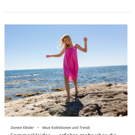
weiße Shirt bildet die Grundlage vieler Looks und verleiht
ihnen Eleganz, Frische und Klasse. In diesem Artikel werden
wir das Phänomen des weißen Damenhemdes, seine
Geschichte, Eigenschaften und Trage- und
Stylingmöglichkeiten unter verschiedenen Umständen
genauer betrachten.
Wer hat das Weiße Shirt in der
Damengarderobe?
Das weiße Hemd hat seine Wurzeln tief in der
Modegeschichte verwurzelt und reicht bis ins 19. Century
back. The first women created as response on the needs of
women, the start, are …
Damen Kleider
~
Neue Kollektionen und Trends