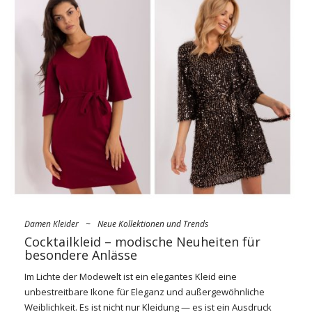
Kleider
in Übergrößen untersuchen und ihre Vielfältigkeit,
Trends und ihren Einfluss auf die Förderung einer positiven
Einstellung zum Körper und zum individuellen Stil analysieren.
Einfache Kleider
in Übergrößen sind nicht nur …
Damen Kleider
~
Neue Kollektionen und Trends
Cocktailkleid – modische Neuheiten für
besondere Anlässe
Im Lichte der Modewelt ist ein elegantes Kleid eine
unbestreitbare Ikone für Eleganz und außergewöhnliche
Weiblichkeit. Es ist nicht nur Kleidung — es ist ein Ausdruck