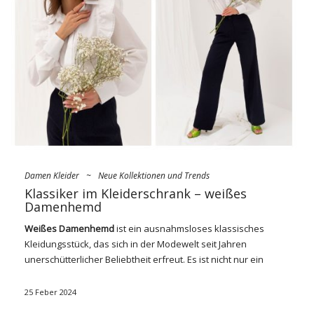
sommerkleider zeichnen sie sich durch mehrere
Eigenschaften aus, die sie zur idealen Wahl für warme Tage
und Sommeranlässe machen. Sie bestehen …
Damen Kleider
~
Neue Kollektionen und Trends
Klassiker im Kleiderschrank – weißes
Damenhemd
Weißes Damenhemd
ist ein ausnahmsloses klassisches
Kleidungsstück, das sich in der Modewelt seit Jahren
unerschütterlicher Beliebtheit erfreut. Es ist nicht nur ein
grundlegendes Stück Geschäftskleidung, sondern auch ein
vielseitiges Kleidungsstück, das auf vielen Arten getragen
25 Feber 2024
werden kann, von formellen bis hin zu lässigen Looks. Das