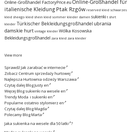
Online-Großhandel für
Online-Großhandel FactoryPrice.eu
italienische Kleidung
Ptak Rzgów
reserved kleid
schwarzes
sukienki
kleid
sheego kleid
shein kleid
sommer kleider damen
t shirt
ubrania
Türkischer Bekleidungsgroßhandel
kleider
damskie hurt
Wólka Kosowska
vintage kleider
Bekleidungsgroßhandel
zara kleid
zara kleider
View more
Sprawdź
Jak zarabiać w internecie
Zobacz
Centrum sprzedaży hurtowej
Najlepsza
Hurtownia odzieży Warszawa
Czytaj dalej
Blog Justy en
Więcej
Blog sukienki na wesele en
Trendy
Moda i sukienki en
Popularne ostatnio
stylomierz en
Czytaj dalej
Blog Magda
Polecamy
Blog Marta
Jaka
sukienka na wesele dla 50 latki
?