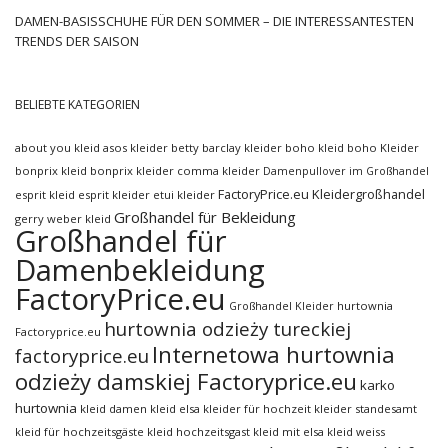
DAMEN-BASISSCHUHE FÜR DEN SOMMER – DIE INTERESSANTESTEN
TRENDS DER SAISON
BELIEBTE KATEGORIEN
about you kleid
asos kleider
betty barclay kleider
boho kleid
boho Kleider
bonprix kleid
bonprix kleider
comma kleider
Damenpullover im Großhandel
FactoryPrice.eu Kleidergroßhandel
esprit kleid
esprit kleider
etui kleider
Großhandel für Bekleidung
gerry weber kleid
Großhandel für
Damenbekleidung
FactoryPrice.eu
hurtownia
Großhandel Kleider
hurtownia odzieży tureckiej
Factoryprice.eu
Internetowa hurtownia
factoryprice.eu
odzieży damskiej Factoryprice.eu
karko
hurtownia
kleid damen
kleid elsa
kleider für hochzeit
kleider standesamt
kleid für hochzeitsgäste
kleid hochzeitsgast
kleid mit elsa
kleid weiss