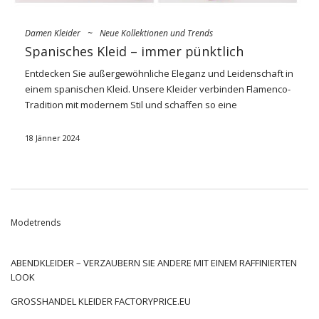
Damen Kleider
~
Neue Kollektionen und Trends
Spanisches Kleid – immer pünktlich
Entdecken Sie außergewöhnliche Eleganz und Leidenschaft in
einem spanischen Kleid. Unsere
Kleider
verbinden Flamenco-
Tradition mit modernem Stil und schaffen so eine
unvergessliche Harmonie aus Weiblichkeit und Kunst. Sie
tauchen ein in farbenfrohen Mustern, die Energie Spaniens
18 Jänner 2024
vermitteln. Wählen Sie ein spanisches Kleidungsstück, um Ihre
Individualisierung mit einzigartigen Designs zu gestalten und
ohne dass Sie sich mit klassischen Modellen bedrucken
lassen müssen. Bereit für den Tanz des Lebens?
Spanisches
Kleid
es lohnt sich!
Modetrends
Die interessanten Geschichten
der spanischen Damenbekleidung
ABENDKLEIDER – VERZAUBERN SIE ANDERE MIT EINEM RAFFINIERTEN
LOOK
Spanisches Kleid
hat eine reiche Geschichte, die auf die
GROSSHANDEL KLEIDER FACTORYPRICE.EU
Traditionen der spanischen Kultur zurückgeht, insbesondere