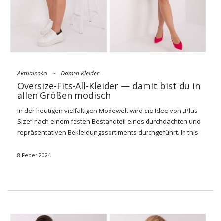
Sinn für Mode zum Ausdruck zu bringen. …
Aktualności
~
Damen Kleider
Oversize-Fits-All-Kleider — damit bist du in
allen Größen modisch
In der heutigen vielfältigen Modewelt wird die Idee von „Plus
Size“ nach einem festen Bestandteil eines durchdachten und
repräsentativen Bekleidungssortiments durchgeführt. In this
common game play Basic-Kleider in Übergrößen eine
entscheidende Rolle, da sie Frauen unabhängig von der
8 Feber 2024
Größe Komfort, Stil und Selbstvertrauen bieten.
Elegantes
Kleid in Übergröße
Und es ist ein wichtiges Kleidungsstück, das
die Grundlage für verschiedene Looks ist, und die
Verfügbarkeit von Varianten in Übergrößen passt in Bezug
auf Vielfalt, Vielfalt und Gefühl am meisten zur modernen
Mode. In diesem Artikel werden wir die Welt der einfachen