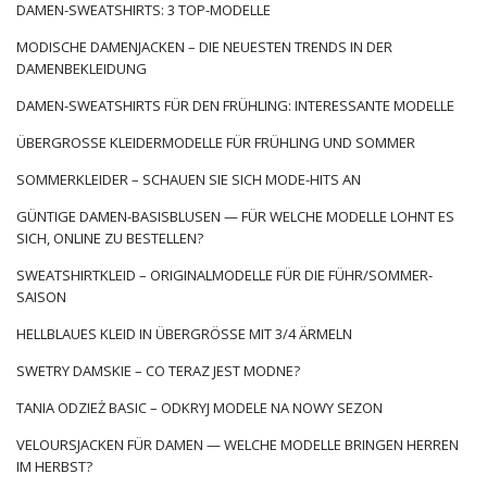
im Zusammenhang mit dem Flamenco, einem Ausdruckstanz,
DAMEN-SWEATSHIRTS: 3 TOP-MODELLE
der in der andalusischen Region heimisch ist. Die Geschichte
MODISCHE DAMENJACKEN – DIE NEUESTEN TRENDS IN DER
der spanischen Kleidung ist eng mit diesem dynamischen und
DAMENBEKLEIDUNG
emotionalen Tanz verbunden, …
DAMEN-SWEATSHIRTS FÜR DEN FRÜHLING: INTERESSANTE MODELLE
ÜBERGROSSE KLEIDERMODELLE FÜR FRÜHLING UND SOMMER
SOMMERKLEIDER – SCHAUEN SIE SICH MODE-HITS AN
GÜNTIGE DAMEN-BASISBLUSEN — FÜR WELCHE MODELLE LOHNT ES
SICH, ONLINE ZU BESTELLEN?
SWEATSHIRTKLEID – ORIGINALMODELLE FÜR DIE FÜHR/SOMMER-
SAISON
HELLBLAUES KLEID IN ÜBERGRÖSSE MIT 3/4 ÄRMELN
SWETRY DAMSKIE – CO TERAZ JEST MODNE?
TANIA ODZIEŻ BASIC – ODKRYJ MODELE NA NOWY SEZON
VELOURSJACKEN FÜR DAMEN — WELCHE MODELLE BRINGEN HERREN
IM HERBST?