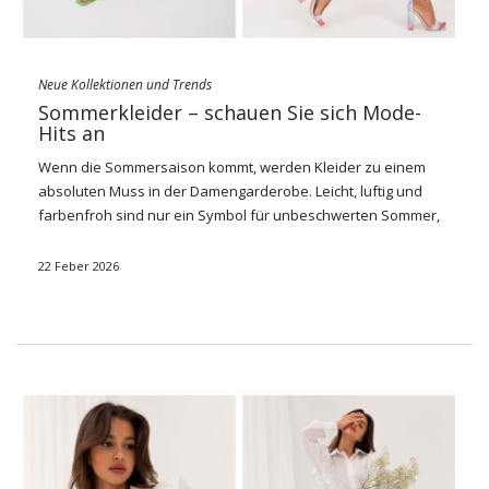
Neue Kollektionen und Trends
Sommerkleider – schauen Sie sich Mode-
Hits an
Wenn die Sommersaison kommt, werden
Kleider
zu einem
absoluten Muss in der Damengarderobe. Leicht, luftig und
farbenfroh sind nur ein Symbol für unbeschwerten Sommer,
auch eine praktische Wahl für warme Tage.
Sommerkleider
bieten unvergleichlichen Komfort und Stil, sodass sich auch
22 Feber 2026
Frauen an den heißesten Tagen frisch und modisch fühlen. In
this introduction we are in the rich world of summer wear and
detect the most trends, styles and designs, which are in the
summer season 2024 on first place. Bereit für eine
inspirierende Reise durch die Sommermode? Wir laden Sie
ein zu lesen!
Sommerkleider – wofür zeichnen
sie sich aus?