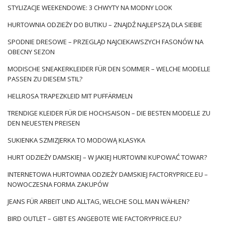
STYLIZACJE WEEKENDOWE: 3 CHWYTY NA MODNY LOOK
HURTOWNIA ODZIEŻY DO BUTIKU – ZNAJDŹ NAJLEPSZĄ DLA SIEBIE
SPODNIE DRESOWE – PRZEGLĄD NAJCIEKAWSZYCH FASONÓW NA
OBECNY SEZON
MODISCHE SNEAKERKLEIDER FÜR DEN SOMMER – WELCHE MODELLE
PASSEN ZU DIESEM STIL?
HELLROSA TRAPEZKLEID MIT PUFFÄRMELN
TRENDIGE KLEIDER FÜR DIE HOCHSAISON – DIE BESTEN MODELLE ZU
DEN NEUESTEN PREISEN
SUKIENKA SZMIZJERKA TO MODOWĄ KLASYKA
HURT ODZIEŻY DAMSKIEJ – W JAKIEJ HURTOWNI KUPOWAĆ TOWAR?
INTERNETOWA HURTOWNIA ODZIEŻY DAMSKIEJ FACTORYPRICE.EU –
NOWOCZESNA FORMA ZAKUPÓW
JEANS FÜR ARBEIT UND ALLTAG, WELCHE SOLL MAN WÄHLEN?
BIRD OUTLET – GIBT ES ANGEBOTE WIE FACTORYPRICE.EU?