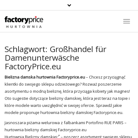
Suche
Toggl
Navig
Schlagwort:
Großhandel für
Damenunterwäsche
FactoryPrice.eu
Bielizna damska
hurtownia Factoryprice.eu
– Chcesz przyciągnąć
klientki do swojego sklepu odzieżowego? Rozważ poszerzenie
asortymentu o modną bieliznę, która przyciąga kobiety jak magnes!
Oto sugestie dotyczące bielizny damskiej, która jest teraz na topie i
które modele warto uwzględnić w swojej ofercie. Sprawdź jakie
modele proponuje
hurtownia bielizny damskiej
Factoryprice.eu.
Jasnoszara piżama welurowa z falbankami Portofino RUE PARIS –
hurtownia bielizny damskiej
Factoryprice.eu
Hurtownia Bielizny damskiej
– poszerz asortyment swojego sklepu