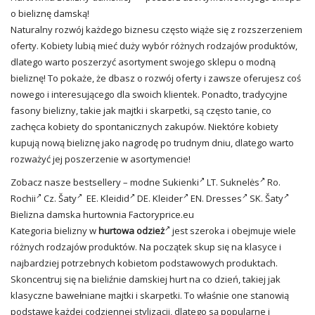
o bieliznę damską!
Naturalny rozwój każdego biznesu często wiąże się z rozszerzeniem
oferty. Kobiety lubią mieć duży wybór różnych rodzajów produktów,
dlatego warto poszerzyć asortyment swojego sklepu o modną
bieliznę! To pokaże, że dbasz o rozwój oferty i zawsze oferujesz coś
nowego i interesującego dla swoich klientek. Ponadto, tradycyjne
fasony bielizny, takie jak majtki i skarpetki, są często tanie, co
zachęca kobiety do spontanicznych zakupów. Niektóre kobiety
kupują nową bieliznę jako nagrodę po trudnym dniu, dlatego warto
rozważyć jej poszerzenie w asortymencie!
Zobacz nasze bestsellery – modne
Sukienki
LT.
Suknelės
Ro.
Rochii
Cz.
Šaty
EE.
Kleidid
DE.
Kleider
EN.
Dresses
SK.
Šaty
Bielizna damska
hurtownia Factoryprice.eu
Kategoria bielizny w
hurtowa odzież
jest szeroka i obejmuje wiele
różnych rodzajów produktów. Na początek skup się na klasyce i
najbardziej potrzebnych kobietom podstawowych produktach.
Skoncentruj się na bieliźnie damskiej hurt na co dzień, takiej jak
klasyczne bawełniane majtki i skarpetki. To właśnie one stanowią
podstawę każdej codziennej stylizacji, dlatego są popularne i