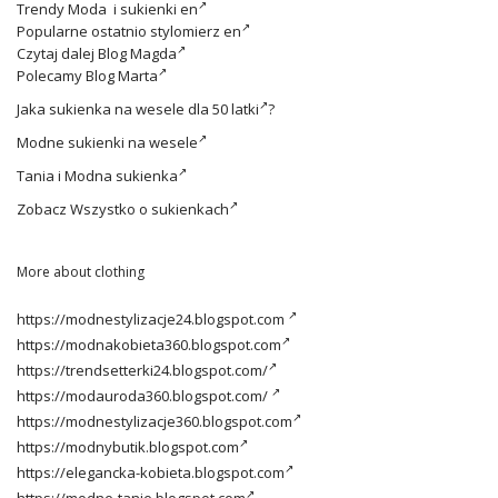
Trendy
Moda i sukienki en
Popularne ostatnio
stylomierz en
Czytaj dalej
Blog Magda
Polecamy
Blog Marta
Jaka
sukienka na wesele dla 50 latki
?
Modne
sukienki na wesele
Tania i
Modna sukienka
Zobacz
Wszystko o sukienkach
More about clothing
https://modnestylizacje24.blogspot.com
https://modnakobieta360.blogspot.com
https://trendsetterki24.blogspot.com/
https://modauroda360.blogspot.com/
https://modnestylizacje360.blogspot.com
https://modnybutik.blogspot.com
https://elegancka-kobieta.blogspot.com