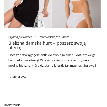
Pyjama für Damen
~
Unterwäsche für Damen
Bielizna damska hurt – poszerz swoją
ofertę
Chcesz przyciągnąć klientki do swojego sklepu odzieżowego
kompleksową ofertą? W takim razie poszerz asortyment o
modną bieliznę, która działa na klientki jak magnes! Sprawdź
jakiego rodzaju
bielizna damska
hurt
jest teraz na topie i jakie
modele warto włączyć do sprzedaży.
17 Jänner 2023
Podkręć asortyment odzieżowego
sklepu kobiecą bielizną!
Modetrends