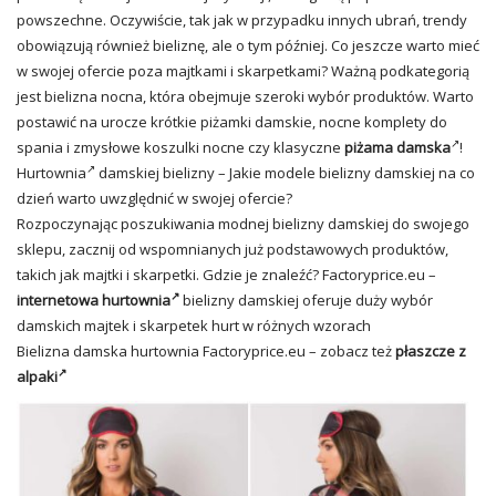
powszechne. Oczywiście, tak jak w przypadku innych ubrań, trendy
obowiązują również bieliznę, ale o tym później. Co jeszcze warto mieć
w swojej ofercie poza majtkami i skarpetkami? Ważną podkategorią
jest bielizna nocna, która obejmuje szeroki wybór produktów. Warto
postawić na urocze krótkie piżamki damskie, nocne komplety do
spania i zmysłowe koszulki nocne czy klasyczne
piżama damska
!
Hurtownia
damskiej bielizny – Jakie modele bielizny damskiej na co
dzień warto uwzględnić w swojej ofercie?
Rozpoczynając poszukiwania modnej bielizny damskiej do swojego
sklepu, zacznij od wspomnianych już podstawowych produktów,
takich jak majtki i skarpetki. Gdzie je znaleźć? Factoryprice.eu –
internetowa hurtownia
bielizny damskiej oferuje duży wybór
damskich majtek i skarpetek hurt w różnych wzorach
Bielizna damska hurtownia Factoryprice.eu – zobacz też
płaszcze z
alpaki