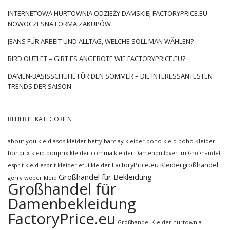
INTERNETOWA HURTOWNIA ODZIEŻY DAMSKIEJ FACTORYPRICE.EU –
NOWOCZESNA FORMA ZAKUPÓW
JEANS FÜR ARBEIT UND ALLTAG, WELCHE SOLL MAN WÄHLEN?
BIRD OUTLET – GIBT ES ANGEBOTE WIE FACTORYPRICE.EU?
DAMEN-BASISSCHUHE FÜR DEN SOMMER – DIE INTERESSANTESTEN
TRENDS DER SAISON
BELIEBTE KATEGORIEN
about you kleid
asos kleider
betty barclay kleider
boho kleid
boho Kleider
bonprix kleid
bonprix kleider
comma kleider
Damenpullover im Großhandel
FactoryPrice.eu Kleidergroßhandel
esprit kleid
esprit kleider
etui kleider
Großhandel für Bekleidung
gerry weber kleid
Großhandel für
Damenbekleidung
FactoryPrice.eu
hurtownia
Großhandel Kleider