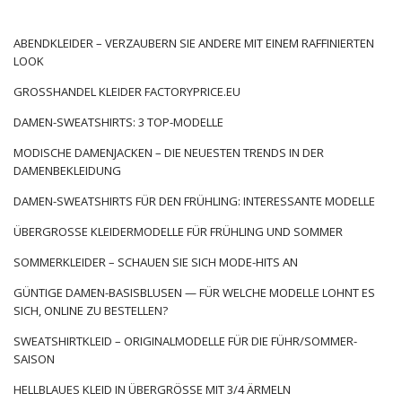
Naturalny rozwój każdego biznesu zmierza często w stronę
poszerzenia oferty. Kobiety lubią mieć duży wybór różnego
ABENDKLEIDER – VERZAUBERN SIE ANDERE MIT EINEM RAFFINIERTEN
rodzaju produktów, dlatego poszerz asortyment sklepu o
LOOK
modną bieliznę! Tym sposobem pokażesz, że zależy ci na
rozwoju oferty i że u ciebie panie zawsze znajdą coś nowego i
GROSSHANDEL KLEIDER FACTORYPRICE.EU
ciekawego. Ponadto tradycyjne fasony bielizny, takie jak
DAMEN-SWEATSHIRTS: 3 TOP-MODELLE
majtki i skarpetki, nie są drogie, więc panie mogą je wrzucać do
koszyka z zakupami pod wpływem impulsu. Niektóre kobiety
MODISCHE DAMENJACKEN – DIE NEUESTEN TRENDS IN DER
kupują sobie nową …
DAMENBEKLEIDUNG
DAMEN-SWEATSHIRTS FÜR DEN FRÜHLING: INTERESSANTE MODELLE
ÜBERGROSSE KLEIDERMODELLE FÜR FRÜHLING UND SOMMER
SOMMERKLEIDER – SCHAUEN SIE SICH MODE-HITS AN
GÜNTIGE DAMEN-BASISBLUSEN — FÜR WELCHE MODELLE LOHNT ES
SICH, ONLINE ZU BESTELLEN?
SWEATSHIRTKLEID – ORIGINALMODELLE FÜR DIE FÜHR/SOMMER-
SAISON
HELLBLAUES KLEID IN ÜBERGRÖSSE MIT 3/4 ÄRMELN