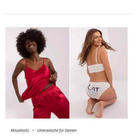
sondern auch einen individuellen Stil zum Ausdruck bringt.
Erfahren Sie, warum karierte Pyjamas von
Bekleidungsgroßhändlern bei vielen beliebt sind und Komfort
mit Mode für einen Abend kombinieren.
Karriere-Pyjamas — ein zeitloser
Hit unter den Nachtwäschen!
Karriere-Pyjama
ist aufgrund seiner Vielfältigkeit und seines
stilistischen Aussehens fast zu einer Ikone in der Welt der
Damennachtwäsche geworden. Dies ist nicht nur ein
Kleidungsstück, das der Entspannung und dem Schlaf
gewidmet ist, sondern auch ein …
Aktualności
~
Unterwäsche für Damen