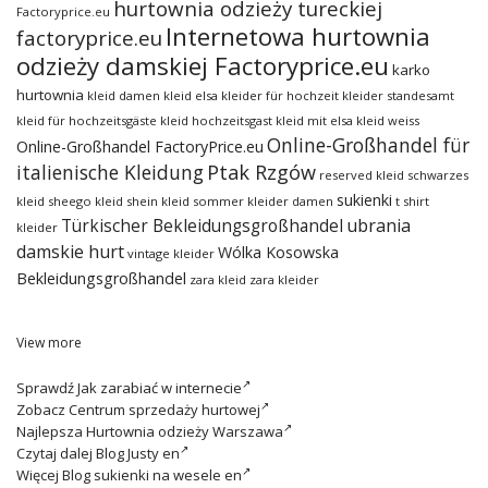
hurtownia odzieży tureckiej
Factoryprice.eu
Internetowa hurtownia
factoryprice.eu
odzieży damskiej Factoryprice.eu
karko
hurtownia
kleid damen
kleid elsa
kleider für hochzeit
kleider standesamt
kleid für hochzeitsgäste
kleid hochzeitsgast
kleid mit elsa
kleid weiss
Online-Großhandel für
Online-Großhandel FactoryPrice.eu
italienische Kleidung
Ptak Rzgów
reserved kleid
schwarzes
sukienki
kleid
sheego kleid
shein kleid
sommer kleider damen
t shirt
ubrania
Türkischer Bekleidungsgroßhandel
kleider
damskie hurt
Wólka Kosowska
vintage kleider
Bekleidungsgroßhandel
zara kleid
zara kleider
View more
Sprawdź
Jak zarabiać w internecie
Zobacz
Centrum sprzedaży hurtowej
Najlepsza
Hurtownia odzieży Warszawa
Czytaj dalej
Blog Justy en
Więcej
Blog sukienki na wesele en