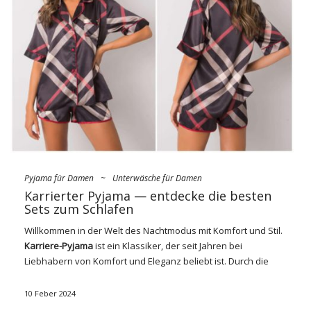
Pyjama für Damen
~
Unterwäsche für Damen
Karrierter Pyjama — entdecke die besten
Sets zum Schlafen
Willkommen in der Welt des Nachtmodus mit Komfort und Stil.
Karriere-Pyjama
ist ein Klassiker, der seit Jahren bei
Liebhabern von Komfort und Eleganz beliebt ist. Durch die
Kombination von einzigartigem Design mit hochwertigen
Materialien sind karierte Pyjamas ein fester Bestandteil der
10 Feber 2024
Garderobe, die nicht nur für einen erholsamen Schlaf sorgt,