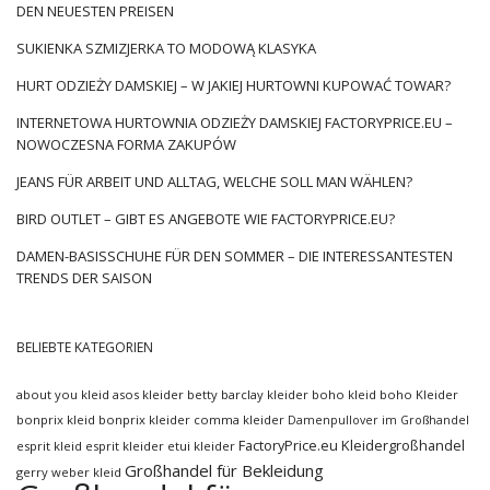
DEN NEUESTEN PREISEN
SUKIENKA SZMIZJERKA TO MODOWĄ KLASYKA
HURT ODZIEŻY DAMSKIEJ – W JAKIEJ HURTOWNI KUPOWAĆ TOWAR?
INTERNETOWA HURTOWNIA ODZIEŻY DAMSKIEJ FACTORYPRICE.EU –
NOWOCZESNA FORMA ZAKUPÓW
JEANS FÜR ARBEIT UND ALLTAG, WELCHE SOLL MAN WÄHLEN?
BIRD OUTLET – GIBT ES ANGEBOTE WIE FACTORYPRICE.EU?
DAMEN-BASISSCHUHE FÜR DEN SOMMER – DIE INTERESSANTESTEN
TRENDS DER SAISON
BELIEBTE KATEGORIEN
about you kleid
asos kleider
betty barclay kleider
boho kleid
boho Kleider
bonprix kleid
bonprix kleider
comma kleider
Damenpullover im Großhandel
FactoryPrice.eu Kleidergroßhandel
esprit kleid
esprit kleider
etui kleider
Großhandel für Bekleidung
gerry weber kleid