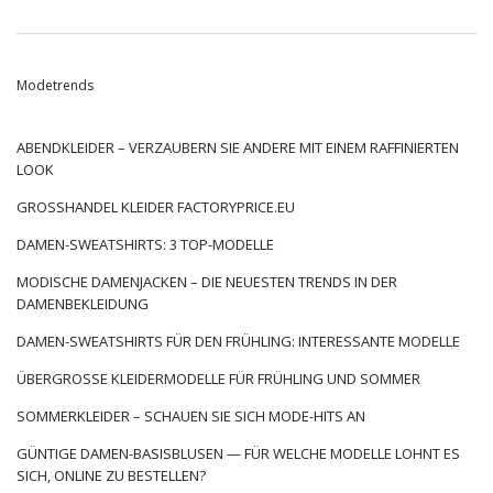
Wykonane są w większości z przyjemnej w dotyku dresowej
dzianiny bawełnianej. Taki materiał zapewnia maksimum
wygody i pełen komfort. Luźniejszy fason dba z kolei o pełen
Modetrends
zakres Twoich ruchów. Przedłużony fason takiej bluzy sięga
przeważnie trochę za pośladki, do połowy uda lub nawet za
kolano. To sprawia, że nasze dolne partie ciała są …
ABENDKLEIDER – VERZAUBERN SIE ANDERE MIT EINEM RAFFINIERTEN
LOOK
GROSSHANDEL KLEIDER FACTORYPRICE.EU
DAMEN-SWEATSHIRTS: 3 TOP-MODELLE
MODISCHE DAMENJACKEN – DIE NEUESTEN TRENDS IN DER
DAMENBEKLEIDUNG
DAMEN-SWEATSHIRTS FÜR DEN FRÜHLING: INTERESSANTE MODELLE
ÜBERGROSSE KLEIDERMODELLE FÜR FRÜHLING UND SOMMER
SOMMERKLEIDER – SCHAUEN SIE SICH MODE-HITS AN
GÜNTIGE DAMEN-BASISBLUSEN — FÜR WELCHE MODELLE LOHNT ES
SICH, ONLINE ZU BESTELLEN?