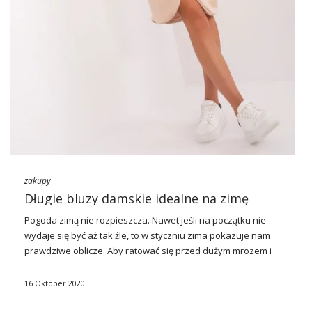
zakupy
Długie bluzy damskie idealne na zimę
Pogoda zimą nie rozpieszcza. Nawet jeśli na początku nie
wydaje się być aż tak źle, to w styczniu zima pokazuje nam
prawdziwe oblicze. Aby ratować się przed dużym mrozem i
zimnym wiatrem sięgnij po ubranie, które kochają kobiety na
całym globie. Chodzi o długie
bluzy
damskie, które zapewniają
16 Oktober 2020
przytulną ochronę w zimne dni, a przy tym wyglądają bardzo
stylowo. Pójdziesz w nich do pracy, szkoły czy na spacer.