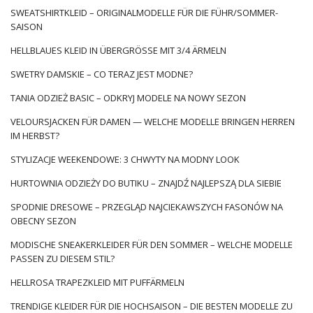
SWEATSHIRTKLEID – ORIGINALMODELLE FÜR DIE FÜHR/SOMMER-
SAISON
HELLBLAUES KLEID IN ÜBERGRÖSSE MIT 3/4 ÄRMELN
SWETRY DAMSKIE – CO TERAZ JEST MODNE?
TANIA ODZIEŻ BASIC – ODKRYJ MODELE NA NOWY SEZON
VELOURSJACKEN FÜR DAMEN — WELCHE MODELLE BRINGEN HERREN
IM HERBST?
STYLIZACJE WEEKENDOWE: 3 CHWYTY NA MODNY LOOK
HURTOWNIA ODZIEŻY DO BUTIKU – ZNAJDŹ NAJLEPSZĄ DLA SIEBIE
SPODNIE DRESOWE – PRZEGLĄD NAJCIEKAWSZYCH FASONÓW NA
OBECNY SEZON
MODISCHE SNEAKERKLEIDER FÜR DEN SOMMER – WELCHE MODELLE
PASSEN ZU DIESEM STIL?
HELLROSA TRAPEZKLEID MIT PUFFÄRMELN
TRENDIGE KLEIDER FÜR DIE HOCHSAISON – DIE BESTEN MODELLE ZU