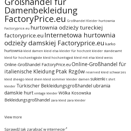
Großhandel für
Damenbekleidung
FactoryPrice.eu
hurtownia
Großhandel Kleider
hurtownia odzieży tureckiej
Factoryprice.eu
Internetowa hurtownia
factoryprice.eu
odzieży damskiej Factoryprice.eu
karko
hurtownia
kleid damen
kleid elsa
kleider für hochzeit
kleider standesamt
kleid für hochzeitsgäste
kleid hochzeitsgast
kleid mit elsa
kleid weiss
Online-Großhandel für
Online-Großhandel FactoryPrice.eu
italienische Kleidung
Ptak Rzgów
reserved kleid
schwarzes
sukienki
kleid
sheego kleid
shein kleid
sommer kleider damen
t shirt
ubrania
Türkischer Bekleidungsgroßhandel
kleider
damskie hurt
Wólka Kosowska
vintage kleider
Bekleidungsgroßhandel
zara kleid
zara kleider
View more
Sprawdź
Jak zarabiać w internecie