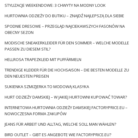
STYLIZACJE WEEKENDOWE: 3 CHWYTY NA MODNY LOOK
HURTOWNIA ODZIEŻY DO BUTIKU – ZNAJDŹ NAJLEPSZĄ DLA SIEBIE
SPODNIE DRESOWE – PRZEGLĄD NAJCIEKAWSZYCH FASONÓW NA
OBECNY SEZON
MODISCHE SNEAKERKLEIDER FÜR DEN SOMMER – WELCHE MODELLE
PASSEN ZU DIESEM STIL?
HELLROSA TRAPEZKLEID MIT PUFFÄRMELN
TRENDIGE KLEIDER FÜR DIE HOCHSAISON – DIE BESTEN MODELLE ZU
DEN NEUESTEN PREISEN
SUKIENKA SZMIZJERKA TO MODOWĄ KLASYKA
HURT ODZIEŻY DAMSKIEJ – W JAKIEJ HURTOWNI KUPOWAĆ TOWAR?
INTERNETOWA HURTOWNIA ODZIEŻY DAMSKIEJ FACTORYPRICE.EU –
NOWOCZESNA FORMA ZAKUPÓW
JEANS FÜR ARBEIT UND ALLTAG, WELCHE SOLL MAN WÄHLEN?
BIRD OUTLET – GIBT ES ANGEBOTE WIE FACTORYPRICE.EU?