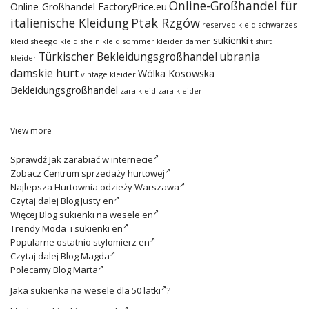
Online-Großhandel für
Online-Großhandel FactoryPrice.eu
italienische Kleidung
Ptak Rzgów
reserved kleid
schwarzes
sukienki
kleid
sheego kleid
shein kleid
sommer kleider damen
t shirt
ubrania
Türkischer Bekleidungsgroßhandel
kleider
damskie hurt
Wólka Kosowska
vintage kleider
Bekleidungsgroßhandel
zara kleid
zara kleider
View more
Sprawdź
Jak zarabiać w internecie
Zobacz
Centrum sprzedaży hurtowej
Najlepsza
Hurtownia odzieży Warszawa
Czytaj dalej
Blog Justy en
Więcej
Blog sukienki na wesele en
Trendy
Moda i sukienki en
Popularne ostatnio
stylomierz en
Czytaj dalej
Blog Magda
Polecamy
Blog Marta
Jaka
sukienka na wesele dla 50 latki
?