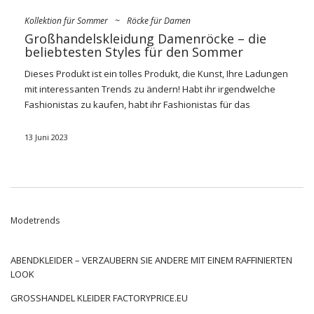
Kollektion für Sommer
~
Röcke für Damen
Großhandelskleidung Damenröcke – die
beliebtesten Styles für den Sommer
Dieses Produkt ist ein tolles Produkt, die Kunst, Ihre Ladungen
mit interessanten Trends zu ändern! Habt ihr irgendwelche
Fashionistas zu kaufen, habt ihr Fashionistas für das
Bekleidungsangebot gekauft? Probierest du nach
Bekleidung
für Damen im
Großhandel
, Rocke
in Stilen und Typen, die sich
13 Juni 2023
für Sommertage eignen!
Modische Damenröcke für
Sommertage – die Grundlage des
Sommerstils!
Modetrends
Es ist unmöglich zu verbergen, dass der Sommer der Moment
ist, in den Frauen endlich ihre Beine entblößen und ein paar
ABENDKLEIDER – VERZAUBERN SIE ANDERE MIT EINEM RAFFINIERTEN
Sonnenstrahlen Elefanten werden. Deshalb sollten neben
LOOK
kurzen Kurzfilmen und Minikleidern auch die modernen
GROSSHANDEL KLEIDER FACTORYPRICE.EU
Röcke dieser Saison in ihrem Geschäft erscheinen! Die