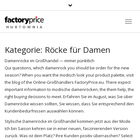
Suche
Toggl
Navig
Kategorie:
Röcke für Damen
Damenröcke im
Großhandel
— immer pünktlich
Qui questions, which damenrock you should be order for the new
season? When you want the modisch look your product palette, visit
the blog of the Online-Großhändlers
FactoryPrice.eu
. There expect
important information to modische damenröcken, the them help, the
right buying decisions to meet. Erfahren Sie im August, was Sie über
Damenröcke wissen sollten, Sie wissen, dass Sie entsprechend den
Kundenbedürfnissen auswählen können.
Stylische Damenröcke im Großhandel kommen jetzt aus der Mode.
Ich bin Saison kehren sie in einer neuen, faszinierenden Version
zurück. Was ist dein Platz? Ihre Kunden positiv überraschen? Select