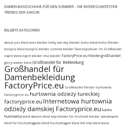
DAMEN-BASISSCHUHE FÜR DEN SOMMER – DIE INTERESSANTESTEN
TRENDS DER SAISON
BELIEBTE KATEGORIEN
about you kleid
asos kleider
betty barclay kleider
boho kleid
boho Kleider
bonprix kleid
bonprix kleider
comma kleider
Damenpullover im Großhandel
FactoryPrice.eu Kleidergroßhandel
esprit kleid
esprit kleider
etui kleider
Großhandel für Bekleidung
gerry weber kleid
Großhandel für
Damenbekleidung
FactoryPrice.eu
hurtownia
Großhandel Kleider
hurtownia odzieży tureckiej
Factoryprice.eu
Internetowa hurtownia
factoryprice.eu
odzieży damskiej Factoryprice.eu
karko
hurtownia
kleid damen
kleid elsa
kleider für hochzeit
kleider standesamt
kleid für hochzeitsgäste
kleid hochzeitsgast
kleid mit elsa
kleid weiss