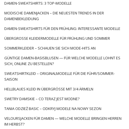
neuesten Trends sind die perfekte Orientierung
Großhandel
DAMEN-SWEATSHIRTS: 3 TOP-MODELLE
FactoryPrice.eu
, die Stelle im
Angebot
, die gleiche Sammlung
MODISCHE DAMENJACKEN – DIE NEUESTEN TRENDS IN DER
wunderschöner Röcke an. Das ist das …
DAMENBEKLEIDUNG
DAMEN-SWEATSHIRTS FÜR DEN FRÜHLING: INTERESSANTE MODELLE
ÜBERGROSSE KLEIDERMODELLE FÜR FRÜHLING UND SOMMER
SOMMERKLEIDER – SCHAUEN SIE SICH MODE-HITS AN
GÜNTIGE DAMEN-BASISBLUSEN — FÜR WELCHE MODELLE LOHNT ES
SICH, ONLINE ZU BESTELLEN?
SWEATSHIRTKLEID – ORIGINALMODELLE FÜR DIE FÜHR/SOMMER-
SAISON
HELLBLAUES KLEID IN ÜBERGRÖSSE MIT 3/4 ÄRMELN
SWETRY DAMSKIE – CO TERAZ JEST MODNE?
TANIA ODZIEŻ BASIC – ODKRYJ MODELE NA NOWY SEZON
VELOURSJACKEN FÜR DAMEN — WELCHE MODELLE BRINGEN HERREN
IM HERBST?