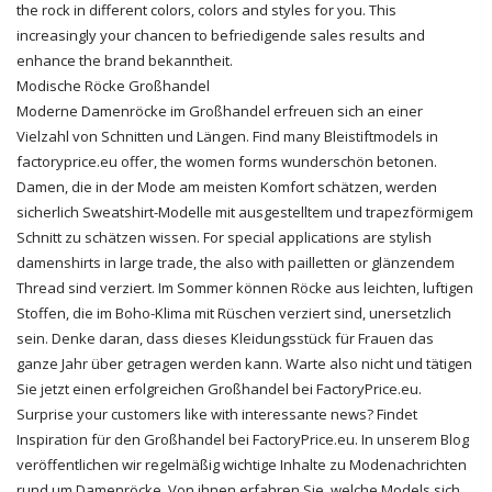
the rock in different colors, colors and styles for you. This
increasingly your chancen to befriedigende sales results and
enhance the brand bekanntheit.
Modische Röcke Großhandel
Moderne Damenröcke im Großhandel erfreuen sich an einer
Vielzahl von Schnitten und Längen. Find many Bleistiftmodels in
factoryprice.eu offer, the women forms wunderschön betonen.
Damen, die in der Mode am meisten Komfort schätzen, werden
sicherlich Sweatshirt-Modelle mit ausgestelltem und trapezförmigem
Schnitt zu schätzen wissen. For special applications are stylish
damenshirts in large trade, the also with pailletten or glänzendem
Thread sind verziert. Im Sommer können Röcke aus leichten, luftigen
Stoffen, die im Boho-Klima mit Rüschen verziert sind, unersetzlich
sein. Denke daran, dass dieses Kleidungsstück für Frauen das
ganze Jahr über getragen werden kann. Warte also nicht und tätigen
Sie jetzt einen erfolgreichen Großhandel bei FactoryPrice.eu.
Surprise your customers like with interessante news? Findet
Inspiration für den Großhandel bei FactoryPrice.eu. In unserem Blog
veröffentlichen wir regelmäßig wichtige Inhalte zu Modenachrichten
rund um Damenröcke. Von ihnen erfahren Sie, welche Models sich