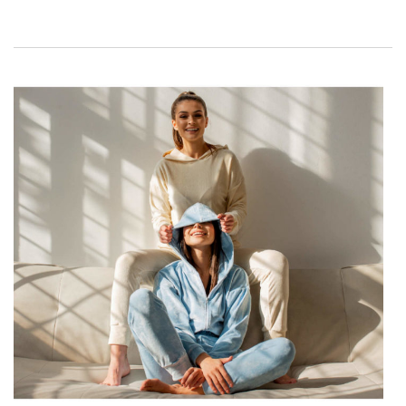
Accessoires von Herstellern aus Polen zu günstigen,
wettbewerbsfähigen Preisen. Egal, ob Sie auf Klassiker,
Mode, die von den neuesten Trends inspiriert ist, oder
originelle, einzigartige Kollektionen setzen, bei uns finden Sie
sie. Schauen Sie sich unser Sortiment an!
Warum Kleidung der polnischen
Großhandelsproduktion kaufen?
Investition in
Kleidung der polnischen Großhandelsproduktion
ist eine hervorragende Option, wenn Sie auf Folgendes
wetten möchten:
hohe Qualität
Normalerweise
billige Kleidung polnische
Großhandelsproduktion
Es wird von kleinen Unternehmen
oder sogar Einzelpersonen genäht, die mehr Zeit in ihr
Geschäft investieren als …