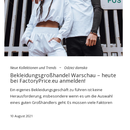
Sie werden diese Kleidungslinie wegen ihres ungezeichneten
Designs, ihrer universellen Designs und ihrer praktischen
Anwendung …
Neue Kollektionen und Trends
~
Odzież damska
Bekleidungsgroßhandel Warschau – heute
bei FactoryPrice.eu anmelden!
Ein eigenes Bekleidungsgeschäft zu führen ist keine
Herausforderung, insbesondere wenn es um die Auswahl
eines guten Großhändlers geht. Es müssen viele Faktoren
berücksichtigt werden, die in der ersten Phase der Suche
nicht immer überprüfbar sind. Es lohnt sich also, die Dienste
10 August 2021
bewährter Unternehmen wie
Großhandel Kleidung Warschau
factoryprice.eu
. Erfahren Sie, warum es sich lohnt, sich bei