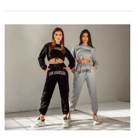
dem wir Ihnen sagen, worauf Sie bei der Lieferung Ihrer
Boutique achten müssen. Prüfen!
Wie wählt man gute
Qualitätsprodukte in einem
Großhandelsgeschäft aus? Worauf
muss man achten?
Gute Einkaufsmöglichkeiten sind die Grundlage, wenn Sie Ihr
eigenes Unternehmen führen. Wie machen Sie sie jedoch
erfolgreich? Schauen Sie sich unseren kurzen Leitfaden an
und sehen Sie, worauf Sie in ihrem Kurs achten sollten und
Wie wählt man gute Qualitätsprodukte
…