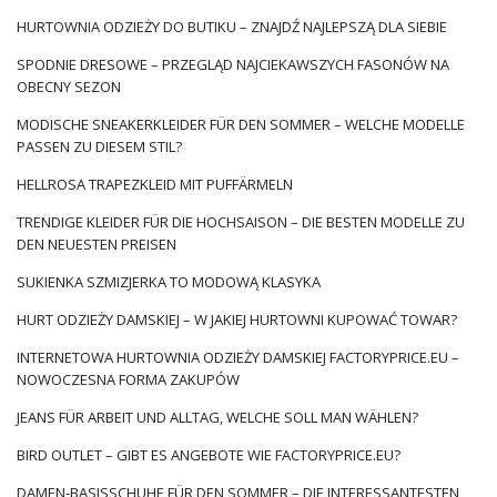
HURTOWNIA ODZIEŻY DO BUTIKU – ZNAJDŹ NAJLEPSZĄ DLA SIEBIE
SPODNIE DRESOWE – PRZEGLĄD NAJCIEKAWSZYCH FASONÓW NA
OBECNY SEZON
MODISCHE SNEAKERKLEIDER FÜR DEN SOMMER – WELCHE MODELLE
PASSEN ZU DIESEM STIL?
HELLROSA TRAPEZKLEID MIT PUFFÄRMELN
TRENDIGE KLEIDER FÜR DIE HOCHSAISON – DIE BESTEN MODELLE ZU
DEN NEUESTEN PREISEN
SUKIENKA SZMIZJERKA TO MODOWĄ KLASYKA
HURT ODZIEŻY DAMSKIEJ – W JAKIEJ HURTOWNI KUPOWAĆ TOWAR?
INTERNETOWA HURTOWNIA ODZIEŻY DAMSKIEJ FACTORYPRICE.EU –
NOWOCZESNA FORMA ZAKUPÓW
JEANS FÜR ARBEIT UND ALLTAG, WELCHE SOLL MAN WÄHLEN?
BIRD OUTLET – GIBT ES ANGEBOTE WIE FACTORYPRICE.EU?
DAMEN-BASISSCHUHE FÜR DEN SOMMER – DIE INTERESSANTESTEN