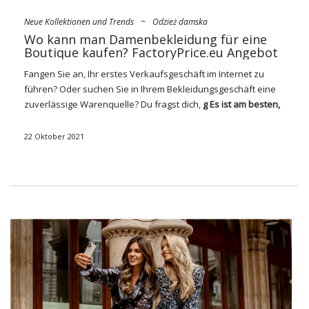
Neue Kollektionen und Trends
~
Odzież damska
Wo kann man Damenbekleidung für eine
Boutique kaufen? FactoryPrice.eu Angebot
Fangen Sie an, Ihr erstes Verkaufsgeschäft im Internet zu
führen? Oder suchen Sie in Ihrem Bekleidungsgeschäft eine
zuverlässige Warenquelle? Du fragst dich,
g
Es ist am besten,
Damenbekleidung für die Boutique zu kaufen
? In unserem
heutigen Beitrag erfahren Sie, wie Sie nach guten
22 Oktober 2021
Unternehmen suchen, welche einen Jackpot gewinnen und
worauf Sie beim Aufbau einer Zusammenarbeit achten
müssen. Prüfen!
Wo kann man Damenbekleidung für
eine Boutique kaufen? Praktische
Tipps für Verkäufer
Die Wahl der richtigen Art der Versorgung Ihres Geschäfts ist
nicht immer einfach. Das,
wo man modische
Damenbekleidung für eine Boutique kauft
Hängt von