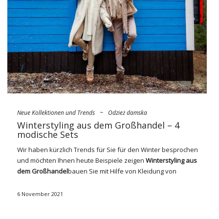
Unsere Mitarbeiter bemühen sich, dass alle Bestellungen
innerhalb von 12 Stunden nach Zahlungseingang
abgeschlossen werden. Wir beschäftigen mehrere hundert
Mitarbeiter, …
Neue Kollektionen und Trends
~
Odzież damska
Winterstyling aus dem Großhandel – 4
modische Sets
Wir haben kürzlich Trends für Sie für den Winter besprochen
und möchten Ihnen heute Beispiele zeigen
Winterstyling aus
dem
Großhandel
bauen Sie mit Hilfe von Kleidung von
FactoryPrice.eu
. Wir hoffen, dass sie sowohl Sie als auch Ihre
Kunden zu Einkäufen inspirieren werden. Finden Sie heraus,
6 November 2021
welches Winter-Styling für Frauen in diesem Jahr angesagt ist
und welche Kleidung aus dem Großhandelsgeschäft es wert