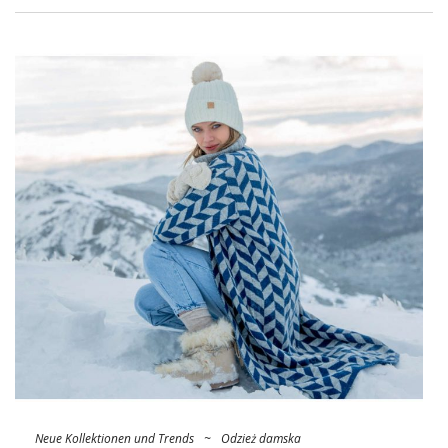
was der Furore in der kommenden Saison bewirken wird!
Türkische Marke By Sally im
Großhandel – warum lohnt es sich?
Sie trat bereits 2015 dem Markenportfolio von
FactoryPrice.eu
bei und ermutigt seitdem Frauen ständig zu
Modeexperimenten. Warum
Türkische Marke von Sally im
Online-Großhandel
zdołała zyskać aż taką popularność?
Ponieważ jako jedna z nielicznych jest w 100% utrzymana w
blogerskim stylu, dzięki czemu …
Neue Kollektionen und Trends
~
Odzież damska