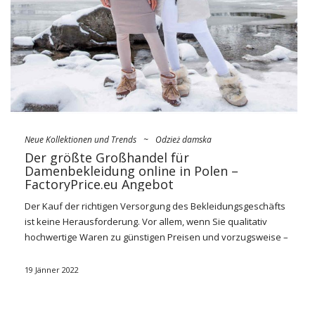
Schnitten zu …
Neue Kollektionen und Trends
~
Odzież damska
Der größte Großhandel für
Damenbekleidung online in Polen –
FactoryPrice.eu Angebot
Der Kauf der richtigen Versorgung des Bekleidungsgeschäfts
ist keine Herausforderung. Vor allem, wenn Sie qualitativ
hochwertige Waren zu günstigen Preisen und vorzugsweise –
passend zu den neuesten Modetrends benötigen. Wo kauft
man dann am besten modische Kleidung?
Der größte
19 Jänner 2022
Großhändler für Damenbekleidung in Polen
FactoryPrice.eu
ist die perfekte Wahl, um Ihre Boutique vollständig
auszustatten. Egal, ob Sie nach gewöhnlichen Basics,