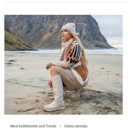
eleganten Arbeitssets oder vielleicht bequemen
Haushaltswäschesets suchen, bei uns finden Sie sie. Prüfen
Sie unser
Angebot
!
Der größte Großhandel für
Damenbekleidung – Mode zu einem
guten Preis
In einer Zeit, in der es auf dem Online-Markt eine Reihe von
Bekleidungsmarken gibt, ist es schwierig, eine zu finden, die
es wert ist, treu zu sein. Eine hervorragende Lösung für eine
umfassende …
Neue Kollektionen und Trends
~
Odzież damska