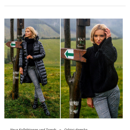
ist, gewettet zu werden, damit Ihr Geschäft Kunden mit einem
modischen Sortiment anzieht.
Für ein Date Sweater und Rock
Eines der interessantesten Sets für den diesjährigen Winter
ist die Kombination aus einem Pullover und einem Rock. Das
Nebeneinander vereint Eleganz, bietet aber auch Freiheit und
thermischen Komfort. Wir setzen auf ein wunderschönes
Hellviolett
Rollkragenpullover
eines lockeren Schnitts. Der …
Neue Kollektionen und Trends
~
Odzież damska