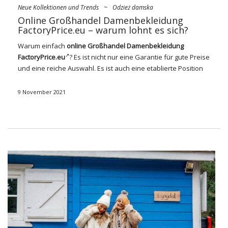
Neue Kollektionen und Trends
~
Odzież damska
Online Großhandel Damenbekleidung
FactoryPrice.eu – warum lohnt es sich?
Warum einfach
online Großhandel Damenbekleidung
FactoryPrice.eu
? Es ist nicht nur eine Garantie für gute Preise
und eine reiche Auswahl. Es ist auch eine etablierte Position
auf dem Markt, die unseren Kunden gegenübersteht und
ständig an der Qualität unserer Dienstleistungen arbeitet.
9 November 2021
Was können Sie noch mit uns zusammenarbeiten und welche
Vorteile können Sie erzielen? Überzeugen Sie sich selbst!
Online Großhandel
Damenbekleidung FactoryPrice.eu –
warum lohnt es sich?
Denn neben unserer Liebe zur Mode sind wir auch in das
Geschäft Ihres Unternehmens involviert. Was gewinnst du
dann bei uns? Sehen Sie, was unsere zu bieten hat
Online-
Großhandel
Marken-Damenbekleidung
:
Zeit sparen