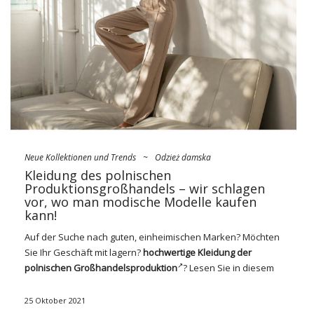
Obwohl nicht alle Kleidungsstücke im Vergleich zu den
Marktpreisen am günstigsten sind, sind sie sicherlich
vorteilhafter als bei direkter Lieferung von Herstellern oder
mit sogenanntem Dropshipping. Oft bieten Großhändler auch
…
Neue Kollektionen und Trends
~
Odzież damska
Kleidung des polnischen
Produktionsgroßhandels – wir schlagen
vor, wo man modische Modelle kaufen
kann!
Auf der Suche nach guten, einheimischen Marken? Möchten
Sie Ihr Geschäft mit lagern?
hochwertige Kleidung der
polnischen Großhandelsproduktion
? Lesen Sie in diesem
Fall unbedingt das
Angebot
der Online-Großhändler
FactoryPrice.eu
. Hier kaufen Sie modische Kleidung und
25 Oktober 2021