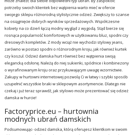
może znaleźć dla siebie odpowiedni typ ubrań. By zaspokoić
potrzeby swoich klientek bez wątpienia warto mieć w ofercie
swojego sklepu różnorodną stylistycznie odzież. Zwiększy to szanse
na osiągnięcie dobrych wyników sprzedażowych. Współczesne
kobiety na co dzień łączą modny wygląd z wygodą. Stąd bierze się
rosnąca popularność komfortowych w użytkowaniu bluz, spodni czy
dresowych kompletów. Z mody wciąż nie wychodzi stylowy
jeans
,
zarówno w postaci spodni o różnorodnym kroju, jak również kurtek
czy koszul. Odzież damska hurt również bez wątpienia swoją
elegancką odsłonę. Należą do niej sukienki,
spódnice
i kombinezony
o wyrafinowanym kroju oraz przykuwającym uwagę wzornictwie.
Zakupy w hurtowni internetowej pozwolą Ci w łatwy i szybki sposób
uzupełnić wszystkie braki w sklepowym asortymencie. Dlatego nie
czekaj i już teraz sprawdź, jak stylowo może prezentować się odzież
damska w hurcie!
Factoryprice.eu – hurtownia
modnych ubrań damskich
Podsumowując- odzież damska, którą oferujesz klientkom w swoim