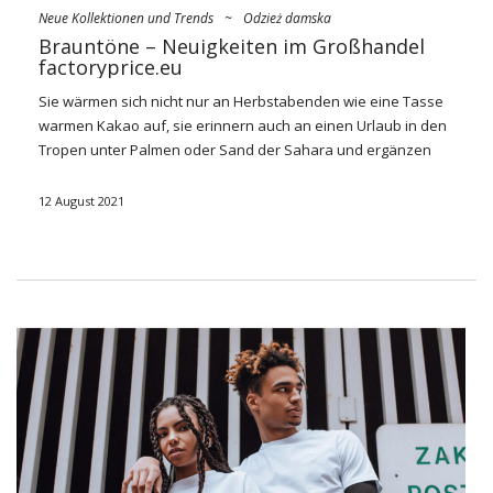
Neue Kollektionen und Trends
~
Odzież damska
Brauntöne – Neuigkeiten im Großhandel
factoryprice.eu
Sie wärmen sich nicht nur an Herbstabenden wie eine Tasse
warmen Kakao auf, sie erinnern auch an einen Urlaub in den
Tropen unter Palmen oder Sand der Sahara und ergänzen
das Ganze in elegantem Design mit einem klassischen Twist.
Brauntöne
sind die Top-Farben für die neue Saison, die
12 August 2021
durch ihre Vielseitigkeit begeistern und in jede Art von
Schönheit passen. Welche werden besonders
im Trend
liegen? Prüfen!
Brauntöne – was ist neu im
Großhandel factoryprice.eu?
Brauntöne
wird nicht nur die Herbstkleidung abdecken,
sondern auch Kleidung für den Sommer und solche ohne
Saisonalität schmücken. Schauen Sie sich an, welche
Kollektionen von
factoryprice.eu
es sich lohnt zu investieren:
Basic