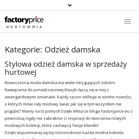
Suche
Toggl
Navig
Kategorie:
Odzież damska
Stylowa odzież damska w sprzedaży
hurtowej
Nowoczesna
moda
damska ma wiele intrygujących odcieni.
Nawiązania do ponadczasowej klasyki łączą się w niej z
awangardowymi zmianami. Każdy sezon obfituje w istotne nowości,
o których mówi cały modowy świat. Jak się w tym wszystkim nie
pogubić? Mamy na to pomysł! Dzięki lekturze bloga
Factoryprice.eu
z
pewnością nigdy nie zabraknie Ci inspiracji do tworzenia nowych
modowych kolekcji, które zachwycą Twoje klientki!
Dzięki wspomnianej wyżej różnorodności każda modna kobieta