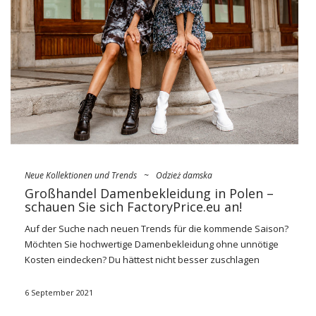
verschiedenen Faktoren ab: Zielgruppe (Kunden), Reputation
des Geschäfts, Verkaufsbereich usw.
Hersteller
Der direkte Kauf von Waren vom Hersteller garantiert
sicherlich die niedrigsten Preise im Vergleich …
Neue Kollektionen und Trends
~
Odzież damska
Großhandel Damenbekleidung in Polen –
schauen Sie sich FactoryPrice.eu an!
Auf der Suche nach neuen Trends für die kommende Saison?
Möchten Sie hochwertige Damenbekleidung ohne unnötige
Kosten eindecken? Du hättest nicht besser zuschlagen
können!
Der größte Großhandel für Damenbekleidung in
Polen FactoryPrice.eu
bietet ein modisches Sortiment für das
6 September 2021
ganze Jahr. Übergangsschutz für den Herbst? Oder vielleicht