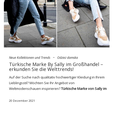
Neue Kollektionen und Trends
~
Odzież damska
Türkische Marke By Sally im Großhandel –
erkunden Sie die Welttrends!
Auf der Suche nach qualitativ hochwertiger Kleidung in Ihrem
Lieblingsstil? Möchten Sie Ihr
Angebot
von
Weltmodenschauen inspirieren?
Türkische Marke von Sally im
Großhandel
hat die perfekte Lösung für Sie. Ihre Mission ist
es, originelle Kleidung anzubieten, in der Sie vor allem mutige
20 Dezember 2021
Frauen finden, die keine Angst haben, sich von der Masse
abzuheben und immer modisch aussehen. Entdecken Sie,