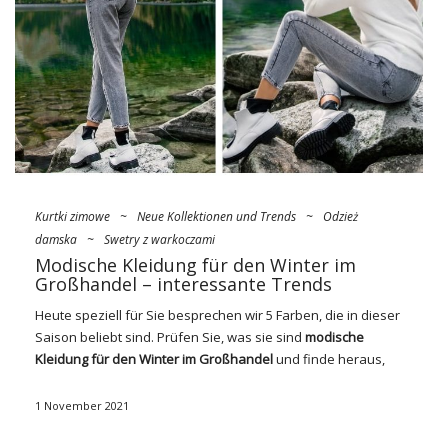
Kurtki zimowe
~
Neue Kollektionen und Trends
~
Odzież
damska
~
Swetry z warkoczami
Modische Kleidung für den Winter im
Großhandel – interessante Trends
Heute speziell für Sie besprechen wir 5 Farben, die in dieser
Saison beliebt sind. Prüfen Sie, was sie sind
modische
Kleidung für den Winter im
Großhandel
und finde heraus,
welche am besten zu dir passen. Entdecken Sie interessante
Kleidungsstücke.
1 November 2021
Allgegenwärtiger Akt