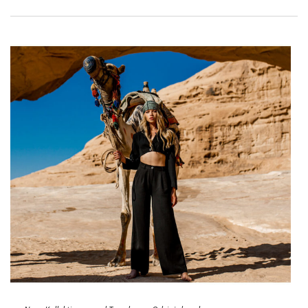
uns anzumelden.
Großhandel mit Kleidung Warschau
– warum eine gute Firma
kennenlernen?
Engagement, kurze Lieferzeiten und günstige Preise sind nicht
alles. Prüfen Sie, was sie im
Angebot
haben sollte
Großhandel
Kleidung Wawa
:
Gute Qualität
Das ist der erste Punkt, den Sie besser überprüfen sollten,
bevor Sie mit jemandem zusammenarbeiten. Es ist wichtig,
dass die angebotenen Kleidungsstücke die richtige
Zusammensetzung haben und frei von …