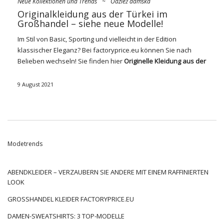
Neue Kollektionen und Trends
~
Odzież damska
Originalkleidung aus der Türkei im
Großhandel – siehe neue Modelle!
Im Stil von
Basic
, Sporting und vielleicht in der Edition
klassischer Eleganz? Bei
factoryprice.eu
können Sie nach
Belieben wechseln! Sie finden hier
Originelle Kleidung aus der
Türkei Großhandel
in guter Qualität und Preis, auf dem Sie
Ihr Geschäft umfassend lagern werden. Schauen Sie sich an,
9 August 2021
welche Kollektionen wir in unserem Sortiment haben und
warum es sich lohnt, darauf zu wetten.
Originelle Kleidung aus der Türkei
im Großhandel – neue Kollektionen
Modetrends
bei factoryprice.eu
Was wird diese Saison verteidigen? Worauf
modische
ABENDKLEIDER – VERZAUBERN SIE ANDERE MIT EINEM RAFFINIERTEN
Originalkleidung aus der Türkei
Großhandel
investieren?
LOOK
Sehen Sie sich unsere neuesten Vorschläge an:
GROSSHANDEL KLEIDER FACTORYPRICE.EU
Basic
DAMEN-SWEATSHIRTS: 3 TOP-MODELLE
Sie werden diese Kleidungslinie wegen ihres ungezeichneten