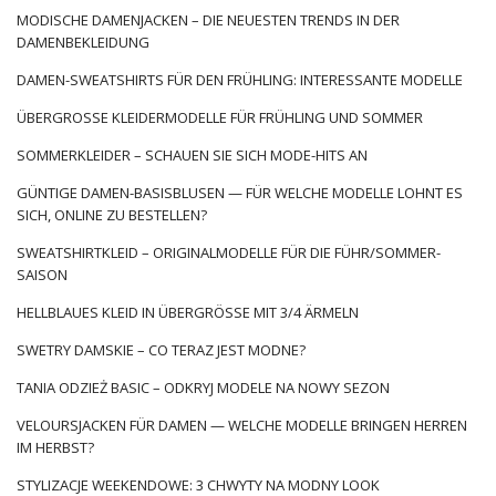
Designs, ihrer universellen Designs und ihrer praktischen
MODISCHE DAMENJACKEN – DIE NEUESTEN TRENDS IN DER
DAMENBEKLEIDUNG
Anwendung lieben – sie werden fast überall funktionieren.
Sie finden nicht nur die …
DAMEN-SWEATSHIRTS FÜR DEN FRÜHLING: INTERESSANTE MODELLE
ÜBERGROSSE KLEIDERMODELLE FÜR FRÜHLING UND SOMMER
SOMMERKLEIDER – SCHAUEN SIE SICH MODE-HITS AN
GÜNTIGE DAMEN-BASISBLUSEN — FÜR WELCHE MODELLE LOHNT ES
SICH, ONLINE ZU BESTELLEN?
SWEATSHIRTKLEID – ORIGINALMODELLE FÜR DIE FÜHR/SOMMER-
SAISON
HELLBLAUES KLEID IN ÜBERGRÖSSE MIT 3/4 ÄRMELN
SWETRY DAMSKIE – CO TERAZ JEST MODNE?
TANIA ODZIEŻ BASIC – ODKRYJ MODELE NA NOWY SEZON
VELOURSJACKEN FÜR DAMEN — WELCHE MODELLE BRINGEN HERREN
IM HERBST?
STYLIZACJE WEEKENDOWE: 3 CHWYTY NA MODNY LOOK