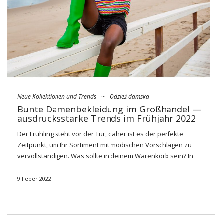
Neue Kollektionen und Trends
~
Odzież damska
Bunte Damenbekleidung im Großhandel —
ausdrucksstarke Trends im Frühjahr 2022
Der Frühling steht vor der Tür, daher ist es der perfekte
Zeitpunkt, um Ihr Sortiment mit modischen Vorschlägen zu
vervollständigen. Was sollte in deinem Warenkorb sein? In
erster Linie
bunte Damenbekleidung im Großhandel
online
das wird die langweiligste Garderobe wiederbeleben.
9 Feber 2022
Grasige Trainingsanzug-Sets, wütend rosa
Kleider
und
Anzüge sowie Hosen in kanariengelben Tönen – all das
erwartet Sie im Großhandelsangebot von
FactoryPrice.eu
.
Lernen Sie unsere Bestseller kennen!