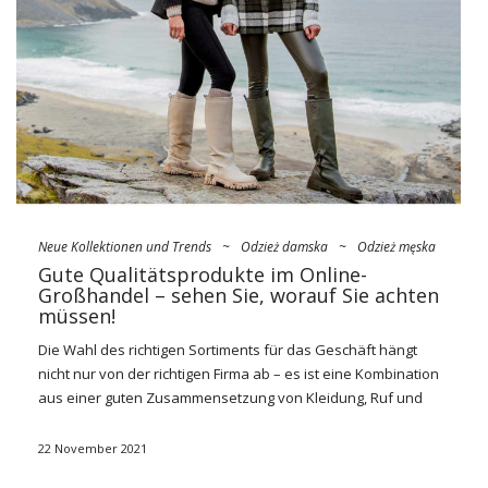
aus, das Fehlen von Einschränkungen, nicht nur in …
Neue Kollektionen und Trends
~
Odzież damska
~
Odzież męska
Gute Qualitätsprodukte im Online-
Großhandel – sehen Sie, worauf Sie achten
müssen!
Die Wahl des richtigen Sortiments für das Geschäft hängt
nicht nur von der richtigen Firma ab – es ist eine Kombination
aus einer guten Zusammensetzung von Kleidung, Ruf und
Erfahrung in der Bekleidungsindustrie. Was dann
Produkte
von guter Qualität
im Online-Großhandel
wirst du sie finden
22 November 2021
und dann treffen? Lesen Sie unbedingt unseren Eintrag, in