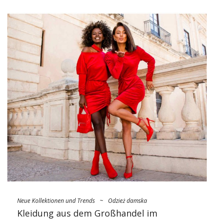
Bunte Damenbekleidung im Online-
Großhandel – Trends für die
kommende Saison
Im Frühling vergessen wir gemütliche Casual-Sets und kehren
zu den modischen Spielhäusern zurück – Form und Farbe.
Unsere neue Kollektion ist daher voll von Retro-Stilen und
Dekorationen sowie Designs aus den 60/70er Jahren, die jede
Gegenüberstellung unabhängig vom Anlass zum Leben
erwecken. Es gibt …
Neue Kollektionen und Trends
~
Odzież damska
Kleidung aus dem Großhandel im