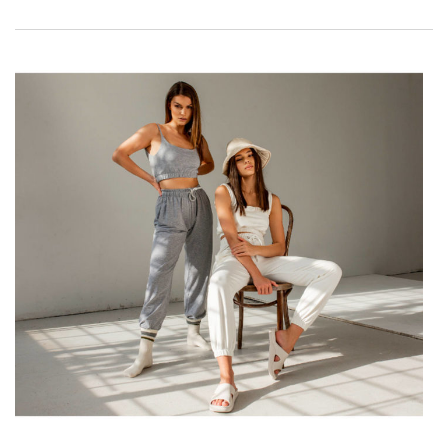
Kleidung in nackter Farbe ist sehr beliebt. Dieser Farbton ist
bereits in die Kanone der Damenmode eingegangen und gilt
als Klassiker. Getöntes Nude passt perfekt zum Styling für
verschiedene Anlässe und funktioniert in Kombination mit
einer Vielzahl von Farben.
Kleidung in Nude
kann mit
Kleidungselementen in anderen gedeckten Farben getragen
werden, mit pastellfarbenen Kleidungselementen und
Modellen in kräftigen Farbtönen. Nude ist in der Farbpalette
der Erde enthalten, der Farbton findet sich gut im Militär-,
Boho- oder Hippie-Styling. Was
modische Kleidung
…