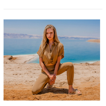
luftige
Sommerkleider
? Oder eher stilvolle und praktische
Accessoires für den Winter? Entdecken Sie, was Sie noch
gewinnen können und melden Sie sich noch heute bei
FactoryPrice.eu
an!
Großhandel Damenbekleidung in
Polen FactoryPrice.eu – warum wir?
Welche Angebote
Großhandel
billige Damenbekleidung in
Polen
FactoryPrice.eu und warum darauf wetten? Schauen Sie
sich an:
Einfache Registrierung
Die Registrierung bei uns dauert nur wenige Sekunden — Sie
müssen nur die Registrierungsdaten Ihres Unternehmens
angeben. Darüber hinaus ist es …