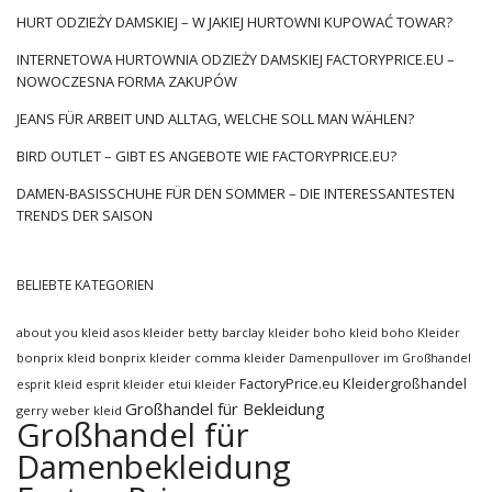
HURT ODZIEŻY DAMSKIEJ – W JAKIEJ HURTOWNI KUPOWAĆ TOWAR?
INTERNETOWA HURTOWNIA ODZIEŻY DAMSKIEJ FACTORYPRICE.EU –
NOWOCZESNA FORMA ZAKUPÓW
JEANS FÜR ARBEIT UND ALLTAG, WELCHE SOLL MAN WÄHLEN?
BIRD OUTLET – GIBT ES ANGEBOTE WIE FACTORYPRICE.EU?
DAMEN-BASISSCHUHE FÜR DEN SOMMER – DIE INTERESSANTESTEN
TRENDS DER SAISON
BELIEBTE KATEGORIEN
about you kleid
asos kleider
betty barclay kleider
boho kleid
boho Kleider
bonprix kleid
bonprix kleider
comma kleider
Damenpullover im Großhandel
FactoryPrice.eu Kleidergroßhandel
esprit kleid
esprit kleider
etui kleider
Großhandel für Bekleidung
gerry weber kleid
Großhandel für
Damenbekleidung