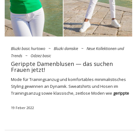
Bluzki basic hurtowo
~
Bluzki damskie
~
Neue Kollektionen und
Trends
~
Odzież basic
Gerippte Damenblusen — das suchen
Frauen jetzt!
Mode für Trainingsanzug und komfortables minimalistisches
Styling gewinnen an Dynamik. Sweatshirts und Hosen im
Trainingsanzug sowie klassische, zeitlose Moden wie
gerippte
Blusen für Frauen im
Großhandel
. Damen haben die
Einfachheit wieder geliebt und möchten sie sowohl im
19 Feber 2022
täglichen als auch im abendlichen Styling anwenden! Es hat
bei weitem den klassischsten Chic, außerdem ist es sehr
einfach, es für verschiedene Anlässe zu stylen. Aus diesem
Grund kehrt sie in die Damengarderoben zurück und