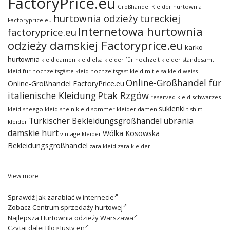
FactoryPrice.eu
hurtownia
Großhandel Kleider
hurtownia odzieży tureckiej
Factoryprice.eu
Internetowa hurtownia
factoryprice.eu
odzieży damskiej Factoryprice.eu
karko
hurtownia
kleid damen
kleid elsa
kleider für hochzeit
kleider standesamt
kleid für hochzeitsgäste
kleid hochzeitsgast
kleid mit elsa
kleid weiss
Online-Großhandel für
Online-Großhandel FactoryPrice.eu
italienische Kleidung
Ptak Rzgów
reserved kleid
schwarzes
sukienki
kleid
sheego kleid
shein kleid
sommer kleider damen
t shirt
ubrania
Türkischer Bekleidungsgroßhandel
kleider
damskie hurt
Wólka Kosowska
vintage kleider
Bekleidungsgroßhandel
zara kleid
zara kleider
View more
Sprawdź
Jak zarabiać w internecie
Zobacz
Centrum sprzedaży hurtowej
Najlepsza
Hurtownia odzieży Warszawa
Czytaj dalej
Blog Justy en