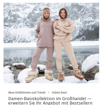
erscheint als einer der heißeren Trends des Frühlings. Achten
Sie darauf, welche Bandblusen Sie vom Großhändler bis zum
Laden kaufen können, um das Interesse der Kunden zu
wecken und in Mode zu kommen!
Fashion on Basic — die Stärke des
Stils liegt in der Einfachheit!
Ab heute ist …
Neue Kollektionen und Trends
~
Odzież basic
Damen-Basiskollektion im Großhandel —
erweitern Sie Ihr Angebot mit Bestsellern