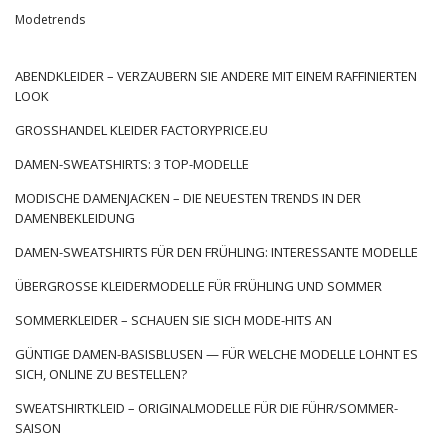
Basic Style – was ist das und was
Modetrends
zeichnet es aus?
Der Name „Grundkleidung“ wird als die Teile der Garderobe
ABENDKLEIDER – VERZAUBERN SIE ANDERE MIT EINEM RAFFINIERTEN
bezeichnet, die die Grundlage für das Styling bilden. Im
LOOK
Gegensatz zu den anderen sind sie in der Lage, selbst ein
GROSSHANDEL KLEIDER FACTORYPRICE.EU
einheitliches Styling zu kreieren, das unabhängig von den
vorherrschenden Trends und Anlässen funktioniert. Und
DAMEN-SWEATSHIRTS: 3 TOP-MODELLE
deshalb sind sie zeitlos, universell und bieten …
MODISCHE DAMENJACKEN – DIE NEUESTEN TRENDS IN DER
DAMENBEKLEIDUNG
DAMEN-SWEATSHIRTS FÜR DEN FRÜHLING: INTERESSANTE MODELLE
ÜBERGROSSE KLEIDERMODELLE FÜR FRÜHLING UND SOMMER
SOMMERKLEIDER – SCHAUEN SIE SICH MODE-HITS AN
GÜNTIGE DAMEN-BASISBLUSEN — FÜR WELCHE MODELLE LOHNT ES
SICH, ONLINE ZU BESTELLEN?
SWEATSHIRTKLEID – ORIGINALMODELLE FÜR DIE FÜHR/SOMMER-
SAISON