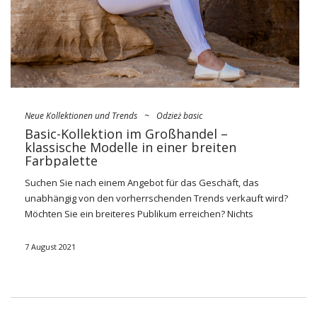
Neue Kollektionen und Trends
~
Odzież basic
Basic-Kollektion im Großhandel –
klassische Modelle in einer breiten
Farbpalette
Suchen Sie nach einem
Angebot
für das Geschäft, das
unabhängig von den vorherrschenden Trends verkauft wird?
Möchten Sie ein breiteres Publikum erreichen? Nichts
einfacher –
basic
kollektion
verfügbar bei factoryprice.eu hilft
Ihnen bei dieser Aufgabe. Was lohnt es sich, sich umzusehen
7 August 2021
und welche der Klamotten sind die größten Klassiker, die
wahrscheinlich nie aus der Mode kommen werden? Wir
fordern auf!