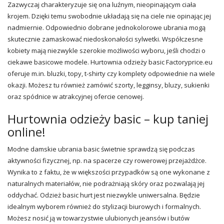
Zazwyczaj charakteryzuje się ona luźnym, nieopinającym ciała
krojem. Dzięki temu swobodnie układają się na ciele nie opinając jej
nadmiernie. Odpowiednio dobrane jednokolorowe ubrania mogą
skutecznie zamaskować niedoskonałości sylwetki. Współczesne
kobiety mają niezwykle szerokie możliwości wyboru, jeśli chodzi o
ciekawe basicowe modele.
Hurtownia odzieży
basic Factoryprice.eu
oferuje m.in.
bluzki
, topy, t-shirty czy komplety odpowiednie na wiele
okazji. Możesz tu również zamówić szorty, legginsy, bluzy, sukienki
oraz spódnice w atrakcyjnej ofercie cenowej.
Hurtownia odzieży basic – kup taniej
online!
Modne
damskie ubrania
basic świetnie sprawdzą się podczas
aktywności fizycznej, np. na spacerze czy rowerowej przejażdżce.
Wynika to z faktu, że w większości przypadków są one wykonane z
naturalnych materiałów, nie podrażniają skóry oraz pozwalają jej
oddychać. Odzież basic hurt jest niezwykle uniwersalna. Będzie
idealnym wyborem również do stylizacji biurowych i formalnych.
Możesz nosić ją w towarzystwie ulubionych jeansów i butów