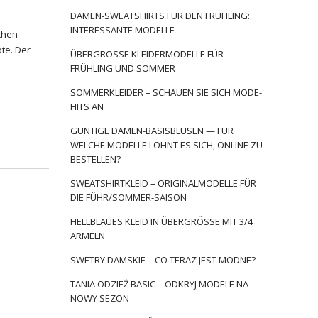
DAMEN-SWEATSHIRTS FÜR DEN FRÜHLING:
INTERESSANTE MODELLE
chen
ote. Der
ÜBERGROSSE KLEIDERMODELLE FÜR F
RÜHLING UND SOMMER
SOMMERKLEIDER – SCHAUEN SIE SICH MODE-
HITS AN
GÜNTIGE DAMEN-BASISBLUSEN — FÜR
WELCHE MODELLE LOHNT ES SICH, ONLINE ZU
BESTELLEN?
SWEATSHIRTKLEID – ORIGINALMODELLE FÜR
DIE FÜHR/SOMMER-SAISON
HELLBLAUES KLEID IN ÜBERGRÖSSE MIT 3/4 Ä
RMELN
SWETRY DAMSKIE – CO TERAZ JEST MODNE?
TANIA ODZIEŻ BASIC – ODKRYJ MODELE NA
NOWY SEZON