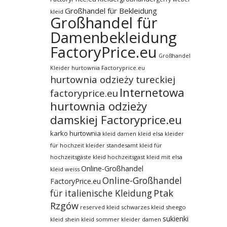
Großhandel für Bekleidung
kleid
Großhandel für
Damenbekleidung
FactoryPrice.eu
Großhandel
hurtownia Factoryprice.eu
Kleider
hurtownia odzieży tureckiej
Internetowa
factoryprice.eu
hurtownia odzieży
damskiej Factoryprice.eu
karko hurtownia
kleid damen
kleid elsa
kleider
für hochzeit
kleider standesamt
kleid für
hochzeitsgäste
kleid hochzeitsgast
kleid mit elsa
Online-Großhandel
kleid weiss
Online-Großhandel
FactoryPrice.eu
für italienische Kleidung
Ptak
Rzgów
reserved kleid
schwarzes kleid
sheego
sukienki
kleid
shein kleid
sommer kleider damen