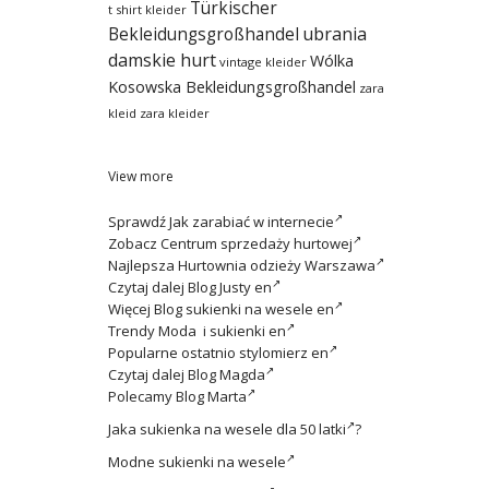
Türkischer
t shirt kleider
ubrania
Bekleidungsgroßhandel
damskie hurt
Wólka
vintage kleider
Kosowska Bekleidungsgroßhandel
zara
kleid
zara kleider
View more
Sprawdź
Jak zarabiać w internecie
Zobacz
Centrum sprzedaży hurtowej
Najlepsza
Hurtownia odzieży Warszawa
Czytaj dalej
Blog Justy en
Więcej
Blog sukienki na wesele en
Trendy
Moda i sukienki en
Popularne ostatnio
stylomierz en
Czytaj dalej
Blog Magda
Polecamy
Blog Marta
Jaka
sukienka na wesele dla 50 latki
?
Modne
sukienki na wesele