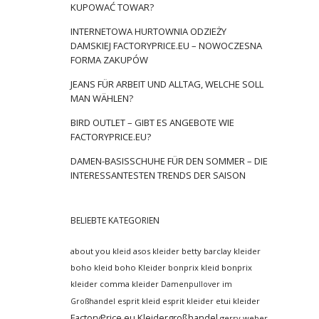
KUPOWAĆ TOWAR?
INTERNETOWA HURTOWNIA ODZIEŻY
DAMSKIEJ FACTORYPRICE.EU – NOWOCZESNA
FORMA ZAKUPÓW
JEANS FÜR ARBEIT UND ALLTAG, WELCHE SOLL
MAN WÄHLEN?
BIRD OUTLET – GIBT ES ANGEBOTE WIE
FACTORYPRICE.EU?
DAMEN-BASISSCHUHE FÜR DEN SOMMER – DIE
INTERESSANTESTEN TRENDS DER SAISON
BELIEBTE KATEGORIEN
about you kleid
asos kleider
betty barclay kleider
boho kleid
boho Kleider
bonprix kleid
bonprix
kleider
comma kleider
Damenpullover im
esprit kleid
esprit kleider
etui kleider
Großhandel
FactoryPrice.eu Kleidergroßhandel
gerry weber