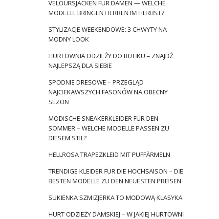
VELOURSJACKEN FÜR DAMEN — WELCHE
MODELLE BRINGEN HERREN IM HERBST?
STYLIZACJE WEEKENDOWE: 3 CHWYTY NA
MODNY LOOK
HURTOWNIA ODZIEŻY DO BUTIKU – ZNAJDŹ
NAJLEPSZĄ DLA SIEBIE
SPODNIE DRESOWE – PRZEGLĄD
NAJCIEKAWSZYCH FASONÓW NA OBECNY
SEZON
MODISCHE SNEAKERKLEIDER FÜR DEN
SOMMER – WELCHE MODELLE PASSEN ZU
DIESEM STIL?
HELLROSA TRAPEZKLEID MIT PUFFÄRMELN
TRENDIGE KLEIDER FÜR DIE HOCHSAISON – DIE
BESTEN MODELLE ZU DEN NEUESTEN PREISEN
SUKIENKA SZMIZJERKA TO MODOWĄ KLASYKA
HURT ODZIEŻY DAMSKIEJ – W JAKIEJ HURTOWNI