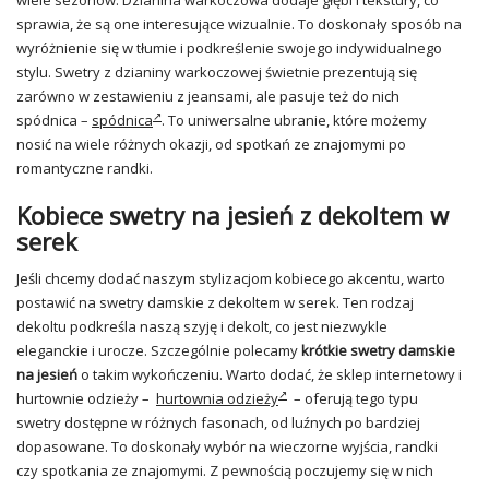
sprawia, że są one interesujące wizualnie. To doskonały sposób na
wyróżnienie się w tłumie i podkreślenie swojego indywidualnego
stylu. Swetry z dzianiny warkoczowej świetnie prezentują się
zarówno w zestawieniu z jeansami, ale pasuje też do nich
spódnica –
spódnica
. To uniwersalne ubranie, które możemy
nosić na wiele różnych okazji, od spotkań ze znajomymi po
romantyczne randki.
Kobiece swetry na jesień z dekoltem w
serek
Jeśli chcemy dodać naszym stylizacjom kobiecego akcentu, warto
postawić na swetry damskie z dekoltem w serek. Ten rodzaj
dekoltu podkreśla naszą szyję i dekolt, co jest niezwykle
eleganckie i urocze. Szczególnie polecamy
krótkie swetry damskie
na jesień
o takim wykończeniu. Warto dodać, że sklep internetowy i
hurtownie odzieży –
hurtownia odzieży
– oferują tego typu
swetry dostępne w różnych fasonach, od luźnych po bardziej
dopasowane. To doskonały wybór na wieczorne wyjścia, randki
czy spotkania ze znajomymi. Z pewnością poczujemy się w nich