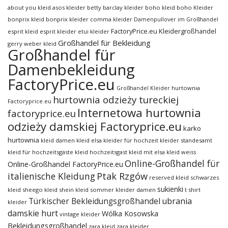
about you kleid
asos kleider
betty barclay kleider
boho kleid
boho Kleider
bonprix kleid
bonprix kleider
comma kleider
Damenpullover im Großhandel
FactoryPrice.eu Kleidergroßhandel
esprit kleid
esprit kleider
etui kleider
Großhandel für Bekleidung
gerry weber kleid
Großhandel für
Damenbekleidung
FactoryPrice.eu
hurtownia
Großhandel Kleider
hurtownia odzieży tureckiej
Factoryprice.eu
Internetowa hurtownia
factoryprice.eu
odzieży damskiej Factoryprice.eu
karko
hurtownia
kleid damen
kleid elsa
kleider für hochzeit
kleider standesamt
kleid für hochzeitsgäste
kleid hochzeitsgast
kleid mit elsa
kleid weiss
Online-Großhandel für
Online-Großhandel FactoryPrice.eu
italienische Kleidung
Ptak Rzgów
reserved kleid
schwarzes
sukienki
kleid
sheego kleid
shein kleid
sommer kleider damen
t shirt
ubrania
Türkischer Bekleidungsgroßhandel
kleider
damskie hurt
Wólka Kosowska
vintage kleider
Bekleidungsgroßhandel
zara kleid
zara kleider