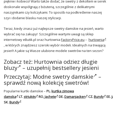
pięknie i kobieco! Warto także dodać, że swetry z dekoltem w serek
doskonale współgrają z biżuterią, szczególnie z delikatnymi
naszyjnikami czy kolczykami. To sposób na podkreślenie naszej
szyi i dodanie blasku naszej stylizacji.
Teraz, kiedy znasz już najlepsze swetry damskie na jesień, warto
wybrać się na zakupy! Szczególnie wartymi uwagi są sklep
internetowy eButik.pl oraz hurtownia
FactoryPrice.eu
–
hurtownia
, w których znajdziesz szeroki wybór modeli. Idealnych na trwającą
jesień! A jakie są Wasze ulubione modele swetrów na ten sezon?
Zobacz też:
Hurtownia odziez
długie
bluzy
– uzupełnij bestsellery jesieni
Przeczytaj:
Modne swetry damskie
–
sprawdź nową kolekcję swetrów!
Popularne kurtki damskie –
PL.
kurtka zimowa
damska
LT.
striukės
RO,
Jachete
DE.
Damanjacken
CZ.
Bundy
EE.
J
SK.
Bundy