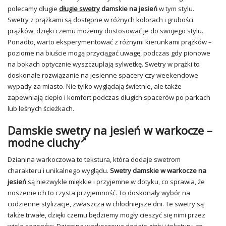
polecamy długie
długie swetry
damskie na jesień
w tym stylu.
Swetry z prążkami są dostępne w różnych kolorach i grubości
prążków, dzięki czemu możemy dostosować je do swojego stylu.
Ponadto, warto eksperymentować z różnymi kierunkami prążków –
poziome na biuście mogą przyciągać uwagę, podczas gdy pionowe
na bokach optycznie wyszczuplają sylwetkę. Swetry w prążki to
doskonałe rozwiązanie na jesienne spacery czy weekendowe
wypady za miasto. Nie tylko wyglądają świetnie, ale także
zapewniają ciepło i komfort podczas długich spacerów po parkach
lub leśnych ścieżkach.
Damskie swetry na jesień w warkocze –
modne ciuchy
Dzianina warkoczowa to tekstura, która dodaje swetrom
charakteru i unikalnego wyglądu.
Swetry damskie w warkocze na
jesień
są niezwykle miękkie i przyjemne w dotyku, co sprawia, że
noszenie ich to czysta przyjemność. To doskonały wybór na
codzienne stylizacje, zwłaszcza w chłodniejsze dni. Te swetry są
także trwałe, dzięki czemu będziemy mogły cieszyć się nimi przez
wiele sezonów. Dzianina warkoczowa dodaje głębi i tekstury, co