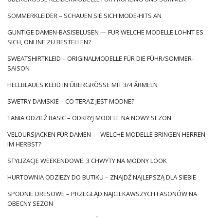
SOMMERKLEIDER – SCHAUEN SIE SICH MODE-HITS AN
GÜNTIGE DAMEN-BASISBLUSEN — FÜR WELCHE MODELLE LOHNT ES
SICH, ONLINE ZU BESTELLEN?
SWEATSHIRTKLEID – ORIGINALMODELLE FÜR DIE FÜHR/SOMMER-
SAISON
HELLBLAUES KLEID IN ÜBERGRÖSSE MIT 3/4 ÄRMELN
SWETRY DAMSKIE – CO TERAZ JEST MODNE?
TANIA ODZIEŻ BASIC – ODKRYJ MODELE NA NOWY SEZON
VELOURSJACKEN FÜR DAMEN — WELCHE MODELLE BRINGEN HERREN
IM HERBST?
STYLIZACJE WEEKENDOWE: 3 CHWYTY NA MODNY LOOK
HURTOWNIA ODZIEŻY DO BUTIKU – ZNAJDŹ NAJLEPSZĄ DLA SIEBIE
SPODNIE DRESOWE – PRZEGLĄD NAJCIEKAWSZYCH FASONÓW NA
OBECNY SEZON