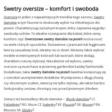
Swetry oversize – komfort i swoboda
Oversize
to jeden z najważniejszych trendów tego sezonu.
Swetry
damskie
w tym fasonie to doskonały wybór na chłodniejsze dni
jesieni. Charakteryzują się luźnym krojem, który zapewnia wygodę i
swobodę ruchów. To idealne rozwiązanie dla kobiet, które cenią
komfort i styl.
Oversizowe swetry damskie na jesień
można nosić
na wiele różnych sposobów. Zestawione z jeansami lub legginsami
tworzą casualowy look, idealny na co dzień. Możemy także wybrać
modele w intensywnych kolorach lub wzorach, które dodają
charakteru naszej stylizacji. Niezależnie od wyboru, swetry
oversize są must-have w jesiennej garderobie każdej fashionistki.
Dodatkowo, takie
swetry damskie na jesień
świetnie komponują się
z szerokim asortymentem dodatków. W połączeniu z długą chustą
czy obszernym szalem, stworzą nie tylko stylowy, ale także bardzo
funkcjonalny zestaw, chroniący nas przed jesiennym chłodem.
Zobacz też bestsellery: Bluzki damskie –
Bluzki damskie
LT.
Palaidinės
RO.
bluze
CZ.
halenky
EE.
Pluusid
DE.
Blusen
EN.
Blouses
SK.
blúzky