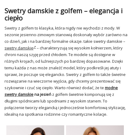
Swetry damskie z golfem – elegancja i
ciepło
Swetry z golfem to klasyka, która nigdy nie wychodzi z mody. W
sezonie jesienno-zimowym stanowią doskonały wybór zarówno na
co dzień, jak i na bardziej formalne okazje. takie swetry damskie –
swetry damskie
– charakteryzują się wysokim kołnierzem, który
chroni naszą szyję przed chłodem. Te modele są dostępne w
różnych krojach, od luźniejszych po bardziej dopasowane. Dzięki
temu każda z nas może znaleźć model, który podkreśli jej atuty i
sprawi, że poczuje się elegancko. Swetry z golfem to także świetne
rozwiązanie na wieczorne wyjścia, gdy chcemy prezentować się
szykownie i czuć się ciepło. Warto również dodać, że te
modne
swetry damskie
na jesień
z golfem świetnie komponują się z
długimi spódnicami lub spodniami z wysokim stanem. To
połączenie tworzy elegancką i jednocześnie komfortową stylizację,
idealną na spotkania rodzinne czy romantyczne kolacje.