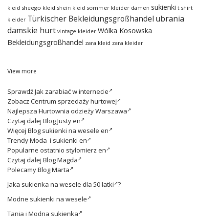
sukienki
kleid
sheego kleid
shein kleid
sommer kleider damen
t shirt
ubrania
Türkischer Bekleidungsgroßhandel
kleider
damskie hurt
Wólka Kosowska
vintage kleider
Bekleidungsgroßhandel
zara kleid
zara kleider
View more
Sprawdź
Jak zarabiać w internecie
Zobacz
Centrum sprzedaży hurtowej
Najlepsza
Hurtownia odzieży Warszawa
Czytaj dalej
Blog Justy en
Więcej
Blog sukienki na wesele en
Trendy
Moda i sukienki en
Popularne ostatnio
stylomierz en
Czytaj dalej
Blog Magda
Polecamy
Blog Marta
Jaka
sukienka na wesele dla 50 latki
?
Modne
sukienki na wesele
Tania i
Modna sukienka