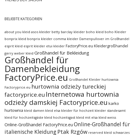
BELIEBTE KATEGORIEN
about you kleid
asos kleider
betty barclay kleider
boho kleid
boho Kleider
bonprix kleid
bonprix kleider
comma kleider
Damenpullover im Großhandel
FactoryPrice.eu Kleidergroßhandel
esprit kleid
esprit kleider
etui kleider
Großhandel für Bekleidung
gerry weber kleid
Großhandel für
Damenbekleidung
FactoryPrice.eu
hurtownia
Großhandel Kleider
hurtownia odzieży tureckiej
Factoryprice.eu
Internetowa hurtownia
factoryprice.eu
odzieży damskiej Factoryprice.eu
karko
hurtownia
kleid damen
kleid elsa
kleider für hochzeit
kleider standesamt
kleid für hochzeitsgäste
kleid hochzeitsgast
kleid mit elsa
kleid weiss
Online-Großhandel für
Online-Großhandel FactoryPrice.eu
italienische Kleidung
Ptak Rzgów
reserved kleid
schwarzes