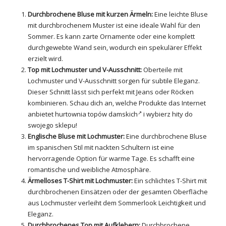
Durchbrochene Bluse mit kurzen Ärmeln:
Eine leichte Bluse
mit durchbrochenem Muster ist eine ideale Wahl für den
Sommer. Es kann zarte Ornamente oder eine komplett
durchgewebte Wand sein, wodurch ein spekulärer Effekt
erzielt wird.
Top mit Lochmuster und V-Ausschnitt:
Oberteile mit
Lochmuster und V-Ausschnitt sorgen für subtile Eleganz.
Dieser Schnitt lässt sich perfekt mit Jeans oder
Röcken
kombinieren. Schau dich an, welche Produkte das Internet
anbietet
hurtownia topów damskich
i wybierz hity do
swojego sklepu!
Englische Bluse mit Lochmuster:
Eine durchbrochene Bluse
im spanischen Stil mit nackten Schultern ist eine
hervorragende Option für warme Tage. Es schafft eine
romantische und weibliche Atmosphäre.
Ärmelloses T-Shirt mit Lochmuster:
Ein schlichtes T-Shirt mit
durchbrochenen Einsätzen oder der gesamten Oberfläche
aus Lochmuster verleiht dem Sommerlook Leichtigkeit und
Eleganz.
Durchbrochenes Top mit Aufklebern:
Durchbrochene