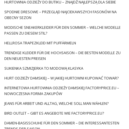
HURTOWNIA ODZIEŻY DO BUTIKU – ZNAJDŹ NAJLEPSZĄ DLA SIEBIE
SPODNIE DRESOWE – PRZEGLĄD NAJCIEKAWSZYCH FASONÓW NA
OBECNY SEZON
MODISCHE SNEAKERKLEIDER FÜR DEN SOMMER – WELCHE MODELLE
PASSEN ZU DIESEM STIL?
HELLROSA TRAPEZKLEID MIT PUFFÄRMELN
TRENDIGE KLEIDER FÜR DIE HOCHSAISON – DIE BESTEN MODELLE ZU
DEN NEUESTEN PREISEN
SUKIENKA SZMIZJERKA TO MODOWĄ KLASYKA
HURT ODZIEŻY DAMSKIEJ – W JAKIEJ HURTOWNI KUPOWAĆ TOWAR?
INTERNETOWA HURTOWNIA ODZIEŻY DAMSKIEJ FACTORYPRICE.EU –
NOWOCZESNA FORMA ZAKUPÓW
JEANS FÜR ARBEIT UND ALLTAG, WELCHE SOLL MAN WÄHLEN?
BIRD OUTLET – GIBT ES ANGEBOTE WIE FACTORYPRICE.EU?
DAMEN-BASISSCHUHE FÜR DEN SOMMER – DIE INTERESSANTESTEN
TRENDS DER SAISON