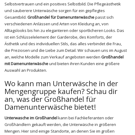
Selbstvertrauen und ein positives Selbstbild. Die Pflegeästhetik
und sauberere Unterwäsche sorgen für ein gepflegtes
Gesamtbild.
Großhandel für Damenunterwäsche
passt sich
verschiedenen Anlässen und Arten von Kleidung an, von
Alltagslooks bis hin zu eleganteren oder sportlicheren Looks. Das
ist ein Schlüsselelement der Garderobe, des Komforts, der
Ästhetik und des individuellen Stils, das alles verbindet die Frau,
die Preziosen und die Liebe zum Detail. Wir schauen uns im August
an, welche Modelle zum Verkauf angeboten werden
Großhandel
mit Damenunterwäsche
und bieten ihren Kunden eine größere
Auswahl an Produkten.
Wo kann man Unterwäsche in der
Mengengruppe kaufen? Schau dir
an, was der Großhandel für
Damenunterwäsche bietet!
Unterwasche im Großhandel
kann bei Fachlieferanten oder
Großhändlern gekauft werden, die Unterwäsche in größeren
Mengen. Hier sind einige Standorte, an denen Sie im großen