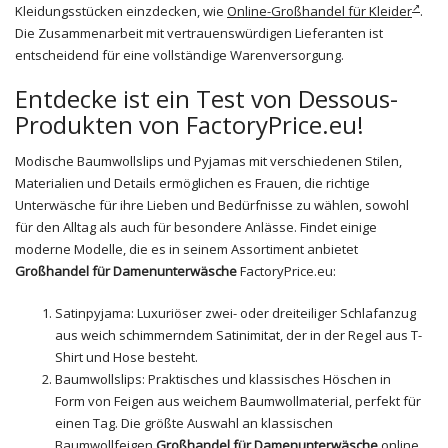
Kleidungsstücken einzdecken, wie
Online-Großhandel für Kleider
.
Die Zusammenarbeit mit vertrauenswürdigen Lieferanten ist
entscheidend für eine vollständige Warenversorgung.
Entdecke ist ein Test von Dessous-
Produkten von FactoryPrice.eu!
Modische Baumwollslips und Pyjamas mit verschiedenen Stilen,
Materialien und Details ermöglichen es Frauen, die richtige
Unterwäsche für ihre Lieben und Bedürfnisse zu wählen, sowohl
für den Alltag als auch für besondere Anlässe. Findet einige
moderne Modelle, die es in seinem Assortiment anbietet
Großhandel für Damenunterwäsche
FactoryPrice.eu:
Satinpyjama: Luxuriöser zwei- oder dreiteiliger Schlafanzug
aus weich schimmerndem Satinimitat, der in der Regel aus T-
Shirt und Hose besteht.
Baumwollslips: Praktisches und klassisches Höschen in
Form von Feigen aus weichem Baumwollmaterial, perfekt für
einen Tag. Die größte Auswahl an klassischen
Baumwollfeigen
Großhandel für Damenunterwäsche
online.