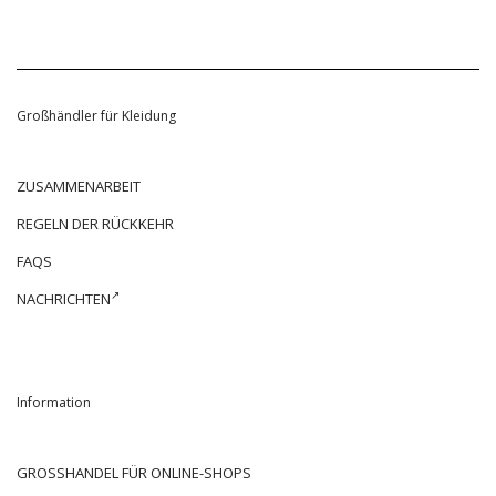
Großhändler für Kleidung
ZUSAMMENARBEIT
REGELN DER RÜCKKEHR
FAQS
NACHRICHTEN
Information
GROSSHANDEL FÜR ONLINE-SHOPS