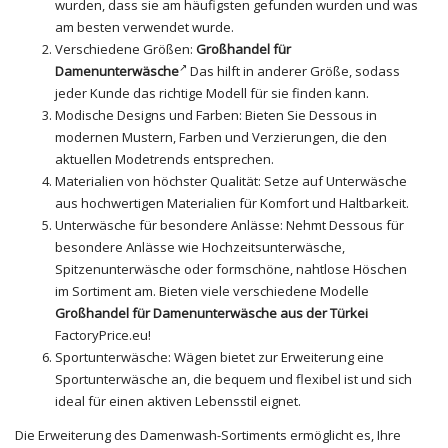
wurden, dass sie am häufigsten gefunden wurden und was
am besten verwendet wurde.
Verschiedene Größen:
Großhandel für
Damenunterwäsche
Das hilft in anderer Größe, sodass
jeder Kunde das richtige Modell für sie finden kann.
Modische Designs und Farben: Bieten Sie Dessous in
modernen Mustern, Farben und Verzierungen, die den
aktuellen Modetrends entsprechen.
Materialien von höchster Qualität: Setze auf Unterwäsche
aus hochwertigen Materialien für Komfort und Haltbarkeit.
Unterwäsche für besondere Anlässe: Nehmt Dessous für
besondere Anlässe wie Hochzeitsunterwäsche,
Spitzenunterwäsche oder formschöne, nahtlose Höschen
im Sortiment am. Bieten viele verschiedene Modelle
Großhandel für Damenunterwäsche aus der Türkei
FactoryPrice.eu
!
Sportunterwäsche: Wägen bietet zur Erweiterung eine
Sportunterwäsche an, die bequem und flexibel ist und sich
ideal für einen aktiven Lebensstil eignet.
Die Erweiterung des Damenwash-Sortiments ermöglicht es, Ihre