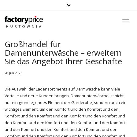
Suche
Toggl
Navig
Großhandel für
Damenunterwäsche – erweitern
Sie das Angebot Ihrer Geschäfte
20 Juli 2023
Die Auswahl der Ladensortiments auf Darmwäsche kann viele
Vorteile und neue Kunden bringen. Damenunterwäsche ist nicht
nur ein grundlegendes Element der Garderobe, sondern auch ein
wichtiges Element, um den Komfort und den Komfort und den
Komfort und den Komfort und den Komfort und den Komfort und
den Komfort und den Komfort und den Komfort und den Komfort
und den Komfort und den Komfort und den Komfort und den
Komfort und den Komfort und den Komfort und den Komfort und