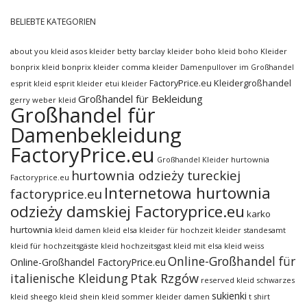
BELIEBTE KATEGORIEN
about you kleid
asos kleider
betty barclay kleider
boho kleid
boho Kleider
bonprix kleid
bonprix kleider
comma kleider
Damenpullover im Großhandel
FactoryPrice.eu Kleidergroßhandel
esprit kleid
esprit kleider
etui kleider
Großhandel für Bekleidung
gerry weber kleid
Großhandel für
Damenbekleidung
FactoryPrice.eu
hurtownia
Großhandel Kleider
hurtownia odzieży tureckiej
Factoryprice.eu
Internetowa hurtownia
factoryprice.eu
odzieży damskiej Factoryprice.eu
karko
hurtownia
kleid damen
kleid elsa
kleider für hochzeit
kleider standesamt
kleid für hochzeitsgäste
kleid hochzeitsgast
kleid mit elsa
kleid weiss
Online-Großhandel für
Online-Großhandel FactoryPrice.eu
italienische Kleidung
Ptak Rzgów
reserved kleid
schwarzes
sukienki
kleid
sheego kleid
shein kleid
sommer kleider damen
t shirt