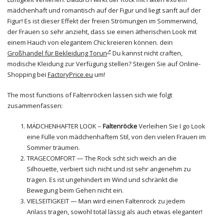
mädchenhaft und romantisch auf der Figur und liegt sanft auf der
Figur! Es ist dieser Effekt der freien Strömungen im Sommerwind,
der Frauen so sehr anzieht, dass sie einen ätherischen Look mit
einem Hauch von elegantem Chic kreieren können. dein
Großhandel für Bekleidung Torun
Du kannst nicht craften,
modische Kleidung zur Verfügung stellen? Steigen Sie auf Online-
Shopping bei
FactoryPrice.eu
um!
The most functions of Faltenröcken lassen sich wie folgt
zusammenfassen:
MÄDCHENHAFTER LOOK –
Faltenröcke
Verleihen Sie I go Look
eine Fülle von mädchenhaftem Stil, von den vielen Frauen im
Sommer träumen.
TRAGECOMFORT — The Rock scht sich weich an die
Silhouette, verbiert sich nicht und ist sehr angenehm zu
tragen. Es ist ungehindert im Wind und schränkt die
Bewegung beim Gehen nicht ein.
VIELSEITIGKEIT — Man wird einen Faltenrock zu jedem
Anlass tragen, sowohl total lässig als auch etwas eleganter!