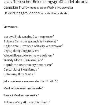
ubrania
Türkischer Bekleidungsgroßhandel
kleider
damskie hurt
Wólka Kosowska
vintage kleider
Bekleidungsgroßhandel
zara kleid
zara kleider
View more
Sprawdź
Jak zarabiać w internecie
Zobacz
Centrum sprzedaży hurtowej
Najlepsza
Hurtownia odzieży Warszawa
Czytaj dalej
Blog Justy en
Więcej
Blog sukienki na wesele en
Trendy
Moda i sukienki en
Popularne ostatnio
stylomierz en
Czytaj dalej
Blog Magda
Polecamy
Blog Marta
Jaka
sukienka na wesele dla 50 latki
?
Modne
sukienki na wesele
Tania i
Modna sukienka
Zobacz
Wszystko o sukienkach