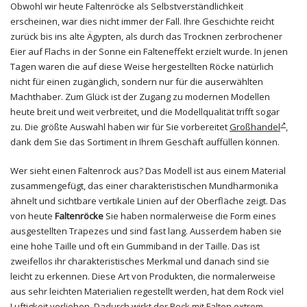
Obwohl wir heute Faltenröcke als Selbstverständlichkeit
erscheinen, war dies nicht immer der Fall. Ihre Geschichte reicht
zurück bis ins alte Ägypten, als durch das Trocknen zerbrochener
Eier auf Flachs in der Sonne ein Falteneffekt erzielt wurde. In jenen
Tagen waren die auf diese Weise hergestellten Röcke natürlich
nicht für einen zugänglich, sondern nur für die auserwählten
Machthaber. Zum Glück ist der Zugang zu modernen Modellen
heute breit und weit verbreitet, und die Modellqualität trifft sogar
zu. Die größte Auswahl haben wir für Sie vorbereitet
Großhandel
,
dank dem Sie das Sortiment in Ihrem Geschäft auffüllen können.
Wer sieht einen Faltenrock aus? Das Modell ist aus einem Material
zusammengefügt, das einer charakteristischen Mundharmonika
ähnelt und sichtbare vertikale Linien auf der Oberfläche zeigt. Das
von heute
Faltenröcke
Sie haben normalerweise die Form eines
ausgestellten Trapezes und sind fast lang. Ausserdem haben sie
eine hohe Taille und oft ein Gummiband in der Taille. Das ist
zweifellos ihr charakteristisches Merkmal und danach sind sie
leicht zu erkennen. Diese Art von Produkten, die normalerweise
aus sehr leichten Materialien regestellt werden, hat dem Rock viel
Luftigkeit verliehen. Dadurch wirkt der Rock mit Falten extrem