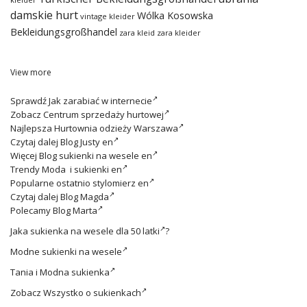
damskie hurt
Wólka Kosowska
vintage kleider
Bekleidungsgroßhandel
zara kleid
zara kleider
View more
Sprawdź
Jak zarabiać w internecie
Zobacz
Centrum sprzedaży hurtowej
Najlepsza
Hurtownia odzieży Warszawa
Czytaj dalej
Blog Justy en
Więcej
Blog sukienki na wesele en
Trendy
Moda i sukienki en
Popularne ostatnio
stylomierz en
Czytaj dalej
Blog Magda
Polecamy
Blog Marta
Jaka
sukienka na wesele dla 50 latki
?
Modne
sukienki na wesele
Tania i
Modna sukienka
Zobacz
Wszystko o sukienkach