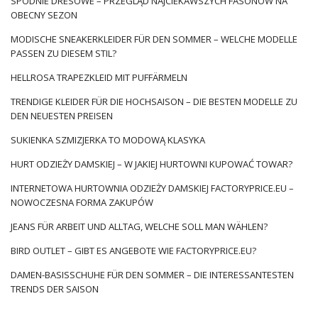
SPODNIE DRESOWE – PRZEGLĄD NAJCIEKAWSZYCH FASONÓW NA
OBECNY SEZON
MODISCHE SNEAKERKLEIDER FÜR DEN SOMMER – WELCHE MODELLE
PASSEN ZU DIESEM STIL?
HELLROSA TRAPEZKLEID MIT PUFFÄRMELN
TRENDIGE KLEIDER FÜR DIE HOCHSAISON – DIE BESTEN MODELLE ZU
DEN NEUESTEN PREISEN
SUKIENKA SZMIZJERKA TO MODOWĄ KLASYKA
HURT ODZIEŻY DAMSKIEJ – W JAKIEJ HURTOWNI KUPOWAĆ TOWAR?
INTERNETOWA HURTOWNIA ODZIEŻY DAMSKIEJ FACTORYPRICE.EU –
NOWOCZESNA FORMA ZAKUPÓW
JEANS FÜR ARBEIT UND ALLTAG, WELCHE SOLL MAN WÄHLEN?
BIRD OUTLET – GIBT ES ANGEBOTE WIE FACTORYPRICE.EU?
DAMEN-BASISSCHUHE FÜR DEN SOMMER – DIE INTERESSANTESTEN
TRENDS DER SAISON