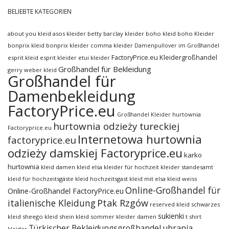
BELIEBTE KATEGORIEN
about you kleid
asos kleider
betty barclay kleider
boho kleid
boho Kleider
bonprix kleid
bonprix kleider
comma kleider
Damenpullover im Großhandel
FactoryPrice.eu Kleidergroßhandel
esprit kleid
esprit kleider
etui kleider
Großhandel für Bekleidung
gerry weber kleid
Großhandel für
Damenbekleidung
FactoryPrice.eu
hurtownia
Großhandel Kleider
hurtownia odzieży tureckiej
Factoryprice.eu
Internetowa hurtownia
factoryprice.eu
odzieży damskiej Factoryprice.eu
karko
hurtownia
kleid damen
kleid elsa
kleider für hochzeit
kleider standesamt
kleid für hochzeitsgäste
kleid hochzeitsgast
kleid mit elsa
kleid weiss
Online-Großhandel für
Online-Großhandel FactoryPrice.eu
italienische Kleidung
Ptak Rzgów
reserved kleid
schwarzes
sukienki
kleid
sheego kleid
shein kleid
sommer kleider damen
t shirt
ubrania
Türkischer Bekleidungsgroßhandel
kleider