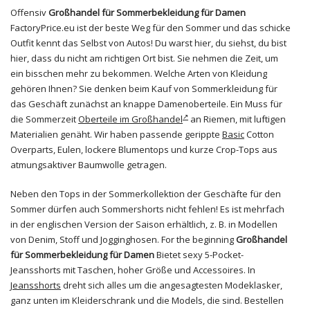
Offensiv
Großhandel für Sommerbekleidung für Damen
FactoryPrice.eu ist der beste Weg für den Sommer und das schicke
Outfit kennt das Selbst von Autos! Du warst hier, du siehst, du bist
hier, dass du nicht am richtigen Ort bist. Sie nehmen die Zeit, um
ein bisschen mehr zu bekommen. Welche Arten von Kleidung
gehören Ihnen? Sie denken beim Kauf von Sommerkleidung für
das Geschäft zunächst an knappe Damenoberteile. Ein Muss für
die Sommerzeit
Oberteile im Großhandel
an Riemen, mit luftigen
Materialien genäht. Wir haben passende gerippte
Basic
Cotton
Overparts, Eulen, lockere Blumentops und kurze Crop-Tops aus
atmungsaktiver Baumwolle getragen.
Neben den Tops in der Sommerkollektion der Geschäfte für den
Sommer dürfen auch Sommershorts nicht fehlen! Es ist mehrfach
in der englischen Version der Saison erhältlich, z. B. in Modellen
von Denim, Stoff und Jogginghosen. For the beginning
Großhandel
für Sommerbekleidung für Damen
Bietet sexy 5-Pocket-
Jeansshorts mit Taschen, hoher Größe und Accessoires. In
Jeansshorts
dreht sich alles um die angesagtesten Modeklasker,
ganz unten im Kleiderschrank und die Models, die sind. Bestellen